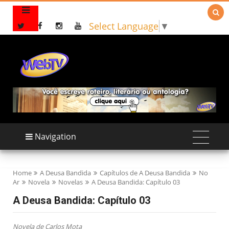

Select Language
▼
Navigation
Home
A Deusa Bandida
Capítulos de A Deusa Bandida
No
Ar
Novela
Novelas
A Deusa Bandida: Capítulo 03
A Deusa Bandida: Capítulo 03
Novela de Carlos Mota