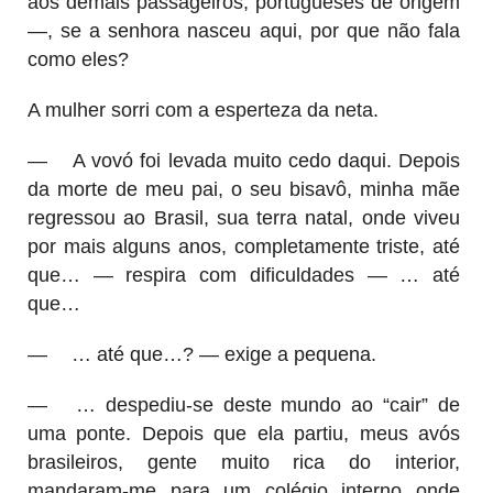
aos demais passageiros, portugueses de origem
—, se a senhora nasceu aqui, por que não fala
como eles?
A mulher sorri com a esperteza da neta.
—
A vovó foi levada muito cedo daqui. Depois
da morte de meu pai, o seu bisavô, minha mãe
regressou ao Brasil, sua terra natal, onde viveu
por mais alguns anos, completamente triste, até
que… — respira com dificuldades — … até
que…
—
… até que…? — exige a pequena.
—
… despediu-se deste mundo ao “cair” de
uma ponte. Depois que ela partiu, meus avós
brasileiros, gente muito rica do interior,
mandaram-me para um colégio interno onde