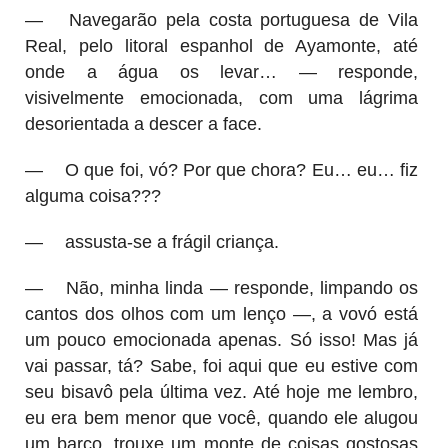
—
Navegarão pela costa portuguesa de Vila
Real, pelo litoral espanhol de Ayamonte, até
onde a água os levar… — responde,
visivelmente emocionada, com uma lágrima
desorientada a descer a face.
—
O que foi, vó? Por que chora? Eu… eu… fiz
alguma coisa???
—
assusta-se a frágil criança.
—
Não, minha linda — responde, limpando os
cantos dos olhos com um lenço —, a vovó está
um pouco emocionada apenas. Só isso! Mas já
vai passar, tá? Sabe, foi aqui que eu estive com
seu bisavô pela última vez. Até hoje me lembro,
eu era bem menor que você, quando ele alugou
um barco, trouxe um monte de coisas gostosas