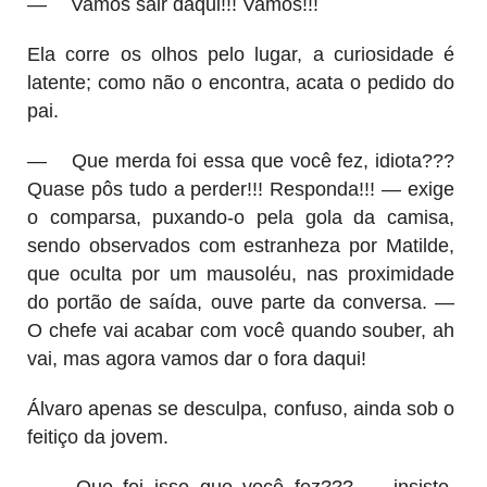
—
Vamos sair daqui!!! Vamos!!!
Ela corre os olhos pelo lugar, a curiosidade é
latente; como não o encontra, acata o pedido do
pai.
—
Que merda foi essa que você fez, idiota???
Quase pôs tudo a perder!!! Responda!!! — exige
o comparsa, puxando-o pela gola da camisa,
sendo observados com estranheza por Matilde,
que oculta por um mausoléu, nas proximidade
do portão de saída, ouve parte da conversa. —
O chefe vai acabar com você quando souber, ah
vai, mas agora vamos dar o fora daqui!
Álvaro apenas se desculpa, confuso, ainda sob o
feitiço da jovem.
—
Que foi isso que você fez??? — insiste,