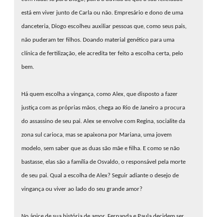
está em viver junto de Carla ou não. Empresário e dono de uma
danceteria, Diogo escolheu auxiliar pessoas que, como seus pais,
não puderam ter filhos. Doando material genético para uma
clínica de fertilização, ele acredita ter feito a escolha certa, pelo
bem.
Há quem escolha a vingança, como Alex, que disposto a fazer
justiça com as próprias mãos, chega ao Rio de Janeiro a procura
do assassino de seu pai. Alex se envolve com Regina, socialite da
zona sul carioca, mas se apaixona por Mariana, uma jovem
modelo, sem saber que as duas são mãe e filha. E como se não
bastasse, elas são a família de Osvaldo, o responsável pela morte
de seu pai. Qual a escolha de Alex? Seguir adiante o desejo de
.a
vingança ou viver ao lado do seu grande amor?
aa
.
No ápice de sua história de amor, Fernanda e Paula decidem ser