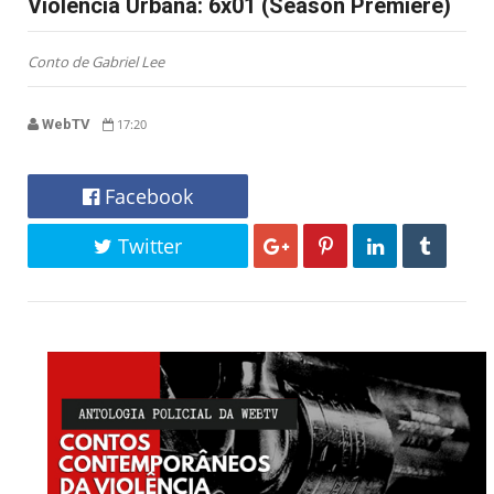
Violência Urbana: 6x01 (Season Premiere)
Conto de Gabriel Lee
WebTV
17:20
Facebook
Twitter