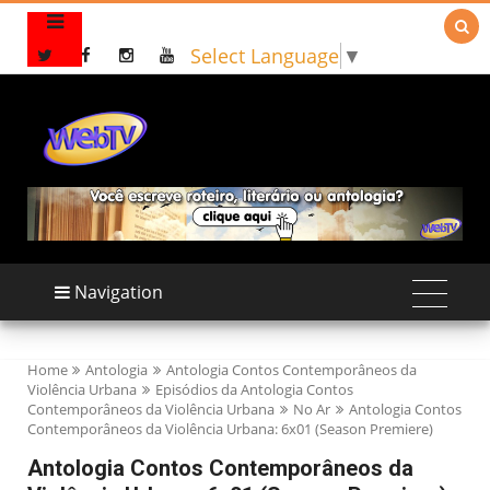

Select Language
▼
Navigation
Home
Antologia
Antologia Contos Contemporâneos da
Violência Urbana
Episódios da Antologia Contos
Contemporâneos da Violência Urbana
No Ar
Antologia Contos
Contemporâneos da Violência Urbana: 6x01 (Season Premiere)
Antologia Contos Contemporâneos da