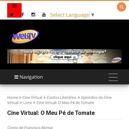

Select Language
▼
Navigation
Home
Cine Virtual
Contos Literários
Episódios do Cine
Virtual
Livre
Cine Virtual: O Meu Pé de Tomate
Cine Virtual: O Meu Pé de Tomate
Conto de Francisco Alonso