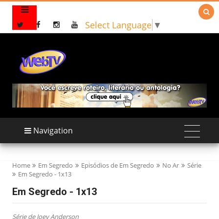

Select Language
▼
Navigation
Home
Em Segredo
Episódios de Em Segredo
No Ar
Série
Em Segredo - 1x13
Em Segredo - 1x13
Série de Joey Anderson