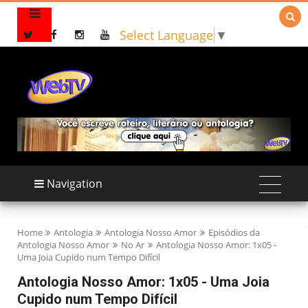

Select Language
▼
Navigation
Home
Antologia
Antologia Nosso Amor
Episódios da
Antologia Nosso Amor
No Ar
Antologia Nosso Amor: 1x05 -
Uma Joia Cupido num Tempo Difícil
Antologia Nosso Amor: 1x05 - Uma Joia
Cupido num Tempo Difícil