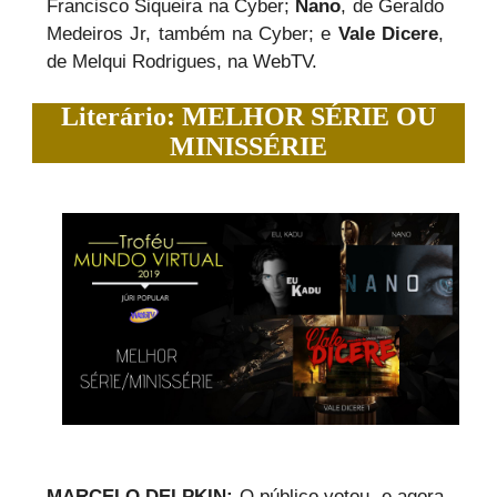
Francisco Siqueira na Cyber;
Nano
, de Geraldo
Medeiros Jr, também na Cyber; e
Vale Dicere
,
de Melqui Rodrigues, na WebTV.
Literário: MELHOR SÉRIE OU
MINISSÉRIE
MARCELO DELPKIN:
O público votou, e agora