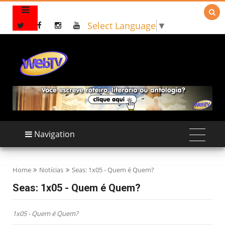

Select Language
▼
Navigation
Home
Notícias
Seas: 1x05 - Quem é Quem?
Seas: 1x05 - Quem é Quem?
1x05 - Quem é Quem?