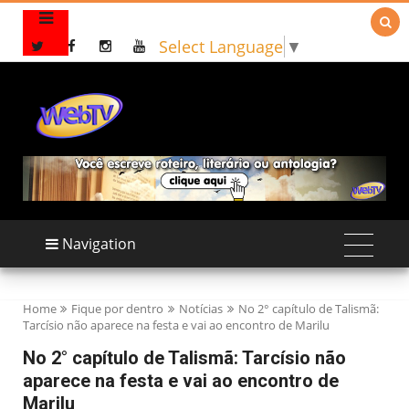

Select Language
▼
Navigation
Home
Fique por dentro
Notícias
No 2° capítulo de Talismã:
Tarcísio não aparece na festa e vai ao encontro de Marilu
No 2° capítulo de Talismã: Tarcísio não
aparece na festa e vai ao encontro de
Marilu