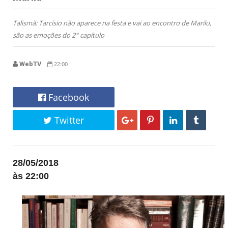
Talismã: Tarcísio não aparece na festa e vai ao encontro de Marilu,
são as emoções do 2° capítulo
WebTV
22:00
Facebook
Twitter
28/05/2018
às 22:00