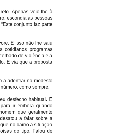
reto. Apenas veio-lhe à
ro, escon
dia
as pessoas
“Este conjunto faz parte
re. E isso não lhe saiu
os cotidianos programas
acerbado de violência e a
o. E via que a proposta
ro a adentrar no modesto
e número, como sempre.
eu desfecho habitua
l. E
m para ir embora quando
e homem que geralmente
 desatou a falar sobre a
 que no bairro a situação
oisas do tipo. Falou de