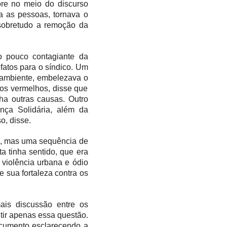
ore no meio do discurso
a
as pessoas, torna
va
o
sobretudo a remoção da
o pouco contagiante da
fatos para o síndico. Um
ambiente, embelez
ava
o
los vermelhos, disse que
nha
outras causas. Outro
nça Solidária, além da
o, disse.
to, mas uma sequência de
a t
inha
sentid
o,
que
era
violência urbana e ódio
 sua fortaleza contra os
ais discussão entre os
tir apenas essa questão.
ocumento esclarecendo a