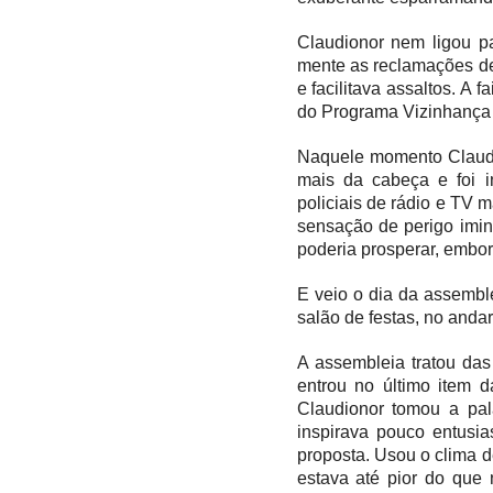
Claudionor nem ligou p
mente as reclamações de
e facilita
va
assaltos. A f
do Programa Vizinhança S
Naquele momento Claudio
mais da cabeça e foi i
policiais de rádio e TV 
sensação de perigo imin
poderia prosperar, embor
E veio o dia da assemble
salão de festas, no and
A assembleia tratou da
entrou no último item 
Claudionor tomou a pal
inspira
va
pouco entusi
proposta. Usou o clima d
estava até pior do que