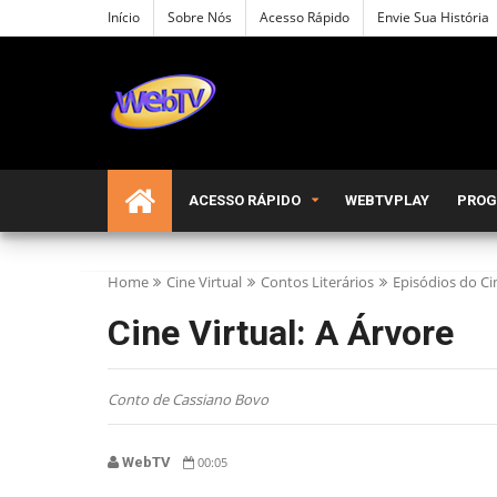
Início
Sobre Nós
Acesso Rápido
Envie Sua História
ACESSO RÁPIDO
WEBTVPLAY
PRO
Home
Cine Virtual
Contos Literários
Episódios do Ci
Cine Virtual: A Árvore
Conto de Cassiano Bovo
WebTV
00:05