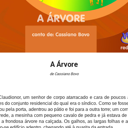
A Árvore
de Cassiano Bovo
laudionor, um senhor de corpo atarracado e cara de poucos
es do conjunto residencial do qual
era
o síndico. Como se foss
ou pela porta, adentrou ao pátio e foi para a outra torre; um com
arede, a mesinha com pequeno cavalo de pedra e já estava de 
a frondosa árvore na calçada. Os galhos, as largas folhas e 
se edifício adentro, chegando até à guarita da entrada.