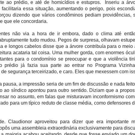
nte ao prédio, e até de homicídios e estupros. Inseriu a árv
 facilitaria essa situação, aumentando o perigo, pois escond
i
forçou dizendo que vários condôminos pe
diam
providências, 
, e que ele concord
aria.
entes não v
ia
a hora de ir embora, dado o clima até entã
i abruptamente tudo mudou. Pegos de surpresa, olhavam estupe
a e longos cabelos disse que a árvore contribu
ía
para o meio 
eitura acataria tal coisa. Uma mulher gorda, com enormes ócu
tantes para o condomínio se preocupar e que a violência t
i
o prédio já fazia sua parte ao entrar no Programa Vizinha
 de segurança terceirizado, e caro. Eles que mex
esse
m com iss
a pausa, a impressão seria de um fim de discussão e nada fei
o ao síndico apontou para outro sentido. Diziam que a propost
sar no assunto, em falas que misturavam inconformismo com 
ado para um típico reduto de classe média, como defensores de
de. Claudionor aproveitou para dizer que
era
importante m
ropôs uma assembleia extraordinária exclusivamente para discu
 a maioria acabou aceitando, desde que fosse enviado um d