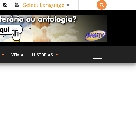
Select Language
▼

VEM AÍ
HISTÓRIAS