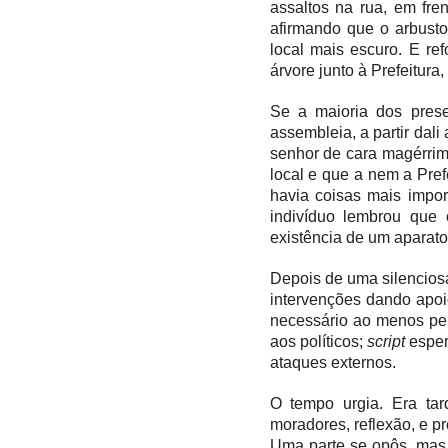
assaltos na rua, em fre
afirmando que o arbusto
local mais escuro. E re
árvore junto à Prefeitura
Se a maioria dos pres
assembleia, a partir dal
senhor de cara magérrim
local e que a nem a Pref
havia coisas mais impor
indivíduo lembrou que 
existência de um aparato
Depois de uma silencios
intervenções dando apoi
necessário ao menos pen
aos políticos;
script
esper
ataques externos.
O tempo urgia. Era tar
moradores, reflexão, e p
Uma parte se opôs, mas