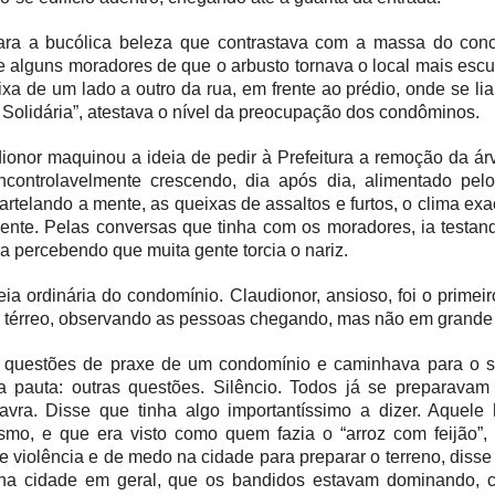
ara a bucólica beleza que contrastava com a massa do conc
 alguns moradores de que o arbusto torn
ava
o local mais escu
aixa de um lado a outro da rua, em frente ao prédio, onde se l
ia
olidária”, atesta
va
o nível da preocupação dos condôminos.
nor maquinou a ideia de pedir à Prefeitura a remoção da árvo
ncontrolavelmente crescendo, dia após dia, alimentado pel
martelando a mente, as queixas de assaltos e furtos, o clima ex
ente. Pelas conversas que tinha com os moradores, ia testand
a percebendo que muita gente torcia o nariz.
ia ordinária do condomínio. Claudionor, ansioso, foi o primei
ar térreo, observando as pessoas chegando, mas não em grand
s questões de praxe de um condomínio e caminhava para o s
da pauta: outras questões. Silêncio. Todos já se preparava
avra. Disse que t
inha
algo importantíssimo a dizer. Aquel
asmo, e que
era
visto como quem faz
ia
o “arroz com feijão”,
e violência e de medo na cidade para preparar o terreno, disse
 na cidade em geral, que os bandidos estavam dominando, c