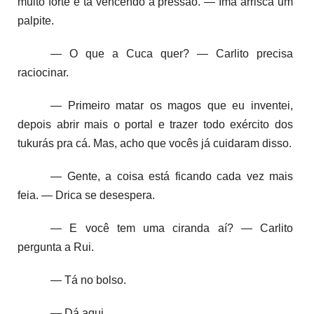
muito forte e tá vencendo a pressão. — Imã arrisca um
palpite.
— O que a Cuca quer? — Carlito precisa
raciocinar.
— Primeiro matar os magos que eu inventei,
depois abrir mais o portal e trazer todo exército dos
tukurás pra cá. Mas, acho que vocês já cuidaram disso.
— Gente, a coisa está ficando cada vez mais
feia. — Drica se desespera.
— E você tem uma ciranda aí? — Carlito
pergunta a Rui.
— Tá no bolso.
— Dá aqui.