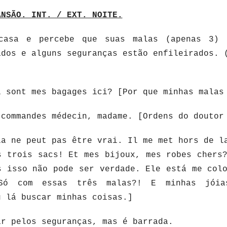
ANSÃO. INT. / EXT. NOITE.
casa e percebe que suas malas (apenas 3) 
ados e alguns seguranças estão enfileirados. 
 sont mes bagages ici? [Por que minhas malas
commandes médecin, madame. [Ordens do doutor
a ne peut pas être vrai. Il me met hors de l
s trois sacs! Et mes bijoux, mes robes chers
s isso não pode ser verdade. Ele está me col
Só com essas três malas?! E minhas jóia
u lá buscar minhas coisas.]
ar pelos seguranças, mas é barrada.