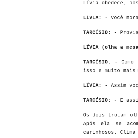
Lívia obedece, ob
LÍVIA:
- Você mora
TARCÍSIO:
- Provis
LÍVIA (olha a mes
TARCÍSIO:
- Como a
isso e muito mais
LÍVIA:
- Assim voc
TARCÍSIO:
- E assi
Os dois trocam ol
Após ela se aco
carinhosos. Clima