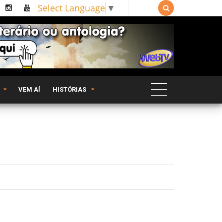
Select Language
▼

VEM AÍ
HISTÓRIAS