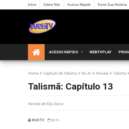
Início
Sobre Nós
Acesso Rápido
Envie Sua História
ACESSO RÁPIDO
WEBTVPLAY
PRO
Home
Capitulo de Talisma
No Ar
Novela
Talisma
Talismã: Capítulo 13
Novela de Édy Dutra
WebTV
00:10