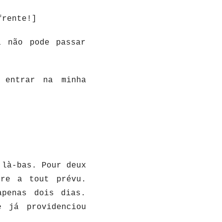
frente!]
 não pode passar
 entrar na minha
 là-bas. Pour deux
rre a tout prévu.
apenas dois dias.
e já providenciou