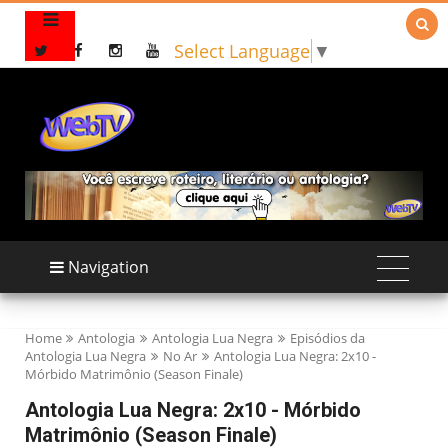

Select Language
▼
Navigation
Home
Antologia
Antologia Lua Negra
Episódios da
Antologia Lua Negra
No Ar
Antologia Lua Negra: 2x10 -
Mórbido Matrimônio (Season Finale)
Antologia Lua Negra: 2x10 - Mórbido
Matrimônio (Season Finale)