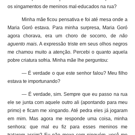
os xingamentos de meninos mal-educados na rua?
Minha mãe ficou pensativa e foi até mesa onde a
Maria Goró estava. Para minha surpresa, Maria Goró
agora chorava, era um choro de socorro, de
não
aguento
mais
. A expressão triste em seus olhos negros
me chamou muito a atenção. Percebi o quanto aquela
pobre criatura sofria. Minha mãe lhe perguntou:
— É verdade o que este senhor falou? Meu filho
estava te importunando?
— É verdade, sim. Sempre que eu passo na rua
ele se junta com aquele outro ali (apontando para meu
primo) e ficam me xingando. Até pedra eles já jogaram
em mim. Mas agora me responde uma coisa, minha
senhora: que mal eu fiz para esses meninos me
tratarem assim? Eu não mexo com ninguém, você me