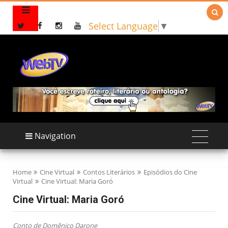

Select Language
▼
Navigation
Home
Cine Virtual
Contos Literários
Episódios do Cine
Virtual
Cine Virtual: Maria Goró
Cine Virtual: Maria Goró
Conto de Domênico Darone