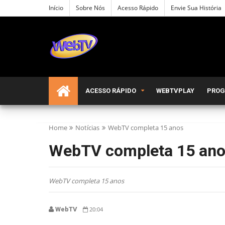
Início
Sobre Nós
Acesso Rápido
Envie Sua História
ACESSO RÁPIDO
WEBTVPLAY
PRO
Home
Notícias
WebTV completa 15 anos
WebTV completa 15 an
WebTV completa 15 anos
WebTV
20:04