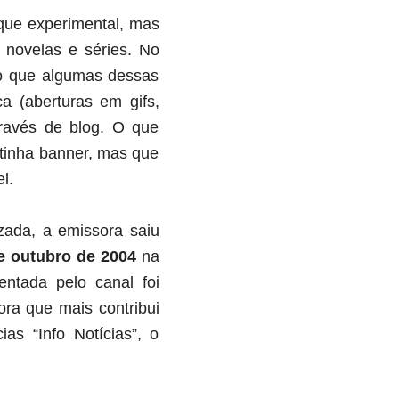
 que experimental, mas
 novelas e séries. No
o que algumas dessas
a (aberturas em gifs,
través de blog. O que
 tinha banner, mas que
l.
izada, a emissora saiu
e outubro de 2004
na
entada pelo canal foi
ora que mais contribui
s “Info Notícias”, o