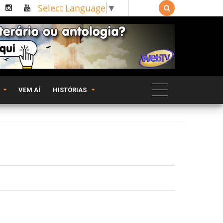
Select Language
▼

VEM AÍ
HISTÓRIAS