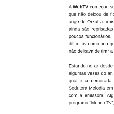
A
WebTV
começou su
que não deixou de fi
auge do Orkut a emi
ainda são reprisadas
poucos funcionários,
dificultava uma boa q
não deixava de tirar 
Estando no ar desde
algumas vezes do ar, 
qual é comemorada co
Sedutora Melodia em 2
com a emissora. Alg
programa “Mundo Tv”, i