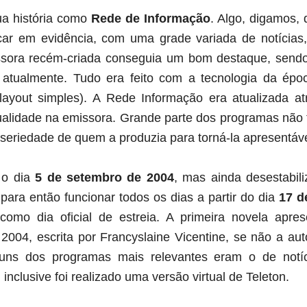
a história como
Rede de Informação
. Algo, digamos,
car em evidência, com uma grade variada de notícias,
ssora recém-criada conseguia um bom destaque, send
 atualmente. Tudo era feito com a tecnologia da époc
 layout simples). A Rede Informação era atualizada a
ualidade na emissora. Grande parte dos programas não
a seriedade de quem a produzia para torná-la apresentáve
 o dia
5 de setembro de 2004
, mas ainda desestabil
para então funcionar todos os dias a partir do dia
17 d
mo dia oficial de estreia. A primeira novela apres
004, escrita por Francyslaine Vicentine, se não a aut
uns dos programas mais relevantes eram o de notícia
nclusive foi realizado uma versão virtual de Teleton.