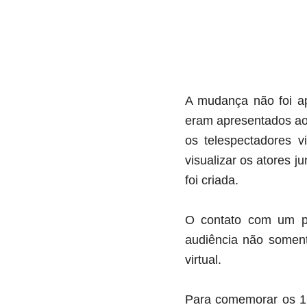
A mudança não foi a
eram apresentados ao 
os telespectadores v
visualizar os atores 
foi criada.
O contato com um pú
audiência não soment
virtual.
Para comemorar os 15