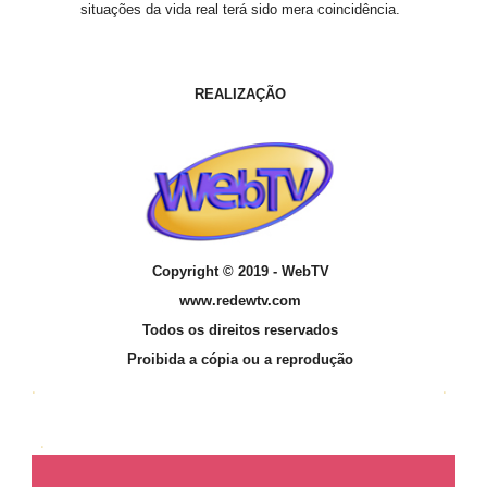
situações da vida real terá sido mera coincidência.
REALIZAÇÃO
Copyright
© 2019 -
WebTV
www.redewtv.com
Todos os direitos reservados
Proibida a cópia ou a reprodução
.
a
.
a
a
a
a
.
a.