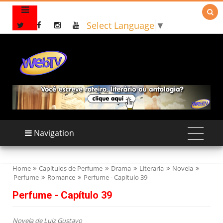

Select Language
▼
Navigation
Home
Capítulos de Perfume
Drama
Literaria
Novela
Perfume
Romance
Perfume - Capítulo 39
Perfume - Capítulo 39
Novela de Luiz Gustavo