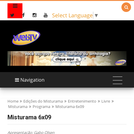

Select Language
▼
Navigation
Home
Edições do Misturama
Entretenimento
Livre
Misturama
Programa
Misturama 6x09
Misturama 6x09
Apresentação: Gabo Olsen