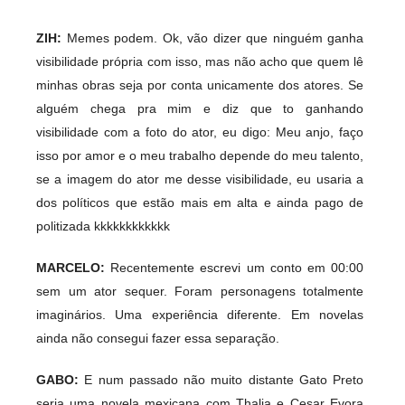
ZIH:
Memes podem. Ok, vão dizer que ninguém ganha
visibilidade própria com isso, mas não acho que quem lê
minhas obras seja por conta unicamente dos atores. Se
alguém chega pra mim e diz que to ganhando
visibilidade com a foto do ator, eu digo: Meu anjo, faço
isso por amor e o meu trabalho depende do meu talento,
se a imagem do ator me desse visibilidade, eu usaria a
dos políticos que estão mais em alta e ainda pago de
politizada kkkkkkkkkkkk
MARCELO
:
Recentemente escrevi um conto em 00:00
sem um ator sequer. Foram personagens totalmente
imaginários. Uma experiência diferente. Em novelas
ainda não consegui fazer essa separação.
GABO:
E num passado não muito distante Gato Preto
seria uma novela mexicana com Thalia e Cesar Evora