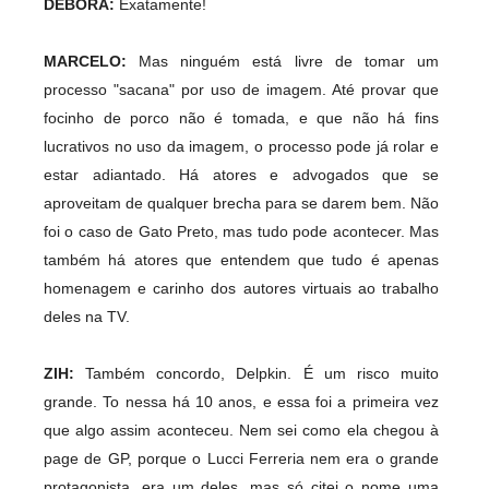
DÉBORA:
Exatamente!
MARCELO:
Mas ninguém está livre de tomar um
processo "sacana" por uso de imagem. Até provar que
focinho de porco não é tomada, e que não há fins
lucrativos no uso da imagem, o processo pode já rolar e
estar adiantado. Há atores e advogados que se
aproveitam de qualquer brecha para se darem bem. Não
foi o caso de Gato Preto, mas tudo pode acontecer. Mas
também há atores que entendem que tudo é apenas
homenagem e carinho dos autores virtuais ao trabalho
deles na TV.
ZIH:
Também concordo, Delpkin. É um risco muito
grande. To nessa há 10 anos, e essa foi a primeira vez
que algo assim aconteceu. Nem sei como ela chegou à
page de GP, porque o Lucci Ferreria nem era o grande
protagonista, era um deles, mas só citei o nome uma