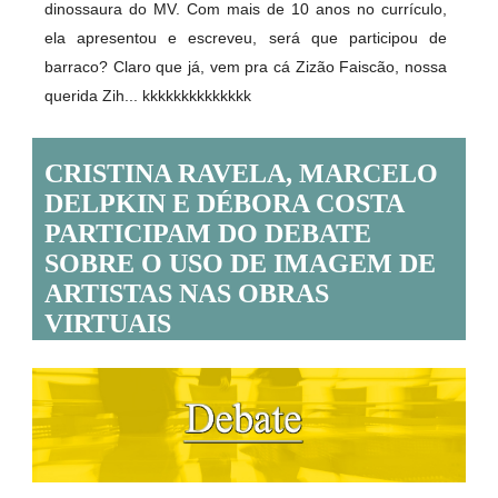
dinossaura do MV. Com mais de 10 anos no currículo,
ela apresentou e escreveu, será que participou de
barraco? Claro que já, vem pra cá Zizão Faiscão, nossa
querida Zih... kkkkkkkkkkkkkk
CRISTINA RAVELA, MARCELO
DELPKIN E DÉBORA COSTA
PARTICIPAM DO DEBATE
SOBRE O USO DE IMAGEM DE
ARTISTAS NAS OBRAS
VIRTUAIS