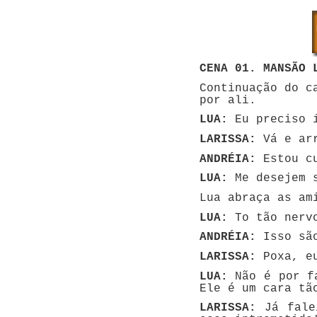
CENA 01. MANSÃO 
Continuação do c
por ali.
LUA:
Eu preciso 
LARISSA:
Vá e ar
ANDRÉIA:
Estou cu
LUA:
Me desejem 
Lua abraça as am
LUA:
To tão nervo
ANDRÉIA:
Isso são
LARISSA:
Poxa, eu
LUA:
Não é por fa
Ele é um cara tã
LARISSA:
Já falei