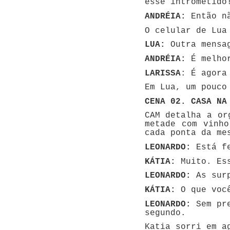
esse intrometido
ANDRÉIA:
Então nã
O celular de Lua
LUA:
Outra mensag
ANDRÉIA:
É melhor
LARISSA
: É agora
Em Lua, um pouco
CENA 02. CASA NA
CAM detalha a or
metade com vinh
cada ponta da me
LEONARDO:
Está fe
KÁTIA:
Muito. Ess
LEONARDO:
As surp
KÁTIA:
O que você
LEONARDO:
Sem pre
segundo.
Katia sorri em a