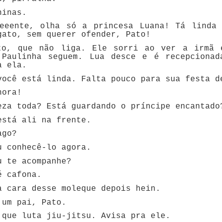
ninas.
eeente, olha só a princesa Luana! Tá linda 
gato, sem querer ofender, Pato!
to, que não liga. Ele sorri ao ver a irmã 
 Paulinha seguem. Lua desce e é recepcionad
à ela.
ocê está linda. Falta pouco para sua festa d
hora!
za toda? Está guardando o príncipe encantado
stá ali na frente.
ago?
 conhecê-lo agora.
 te acompanhe?
 cafona.
 cara desse moleque depois hein.
 um pai, Pato.
 que luta jiu-jitsu. Avisa pra ele.