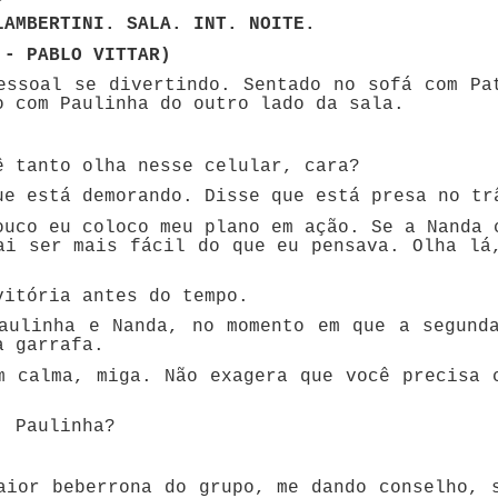
LAMBERTINI. SALA. INT. NOITE.
 - PABLO VITTAR)
essoal se divertindo. Sentado no sofá com Pa
o com Paulinha do outro lado da sala.
 tanto olha nesse celular, cara?
e está demorando. Disse que está presa no tr
uco eu coloco meu plano em ação. Se a Nanda 
ai ser mais fácil do que eu pensava. Olha lá
itória antes do tempo.
aulinha e Nanda, no momento em que a segund
a garrafa.
m calma, miga. Não exagera que você precisa 
, Paulinha?
aior beberrona do grupo, me dando conselho, 