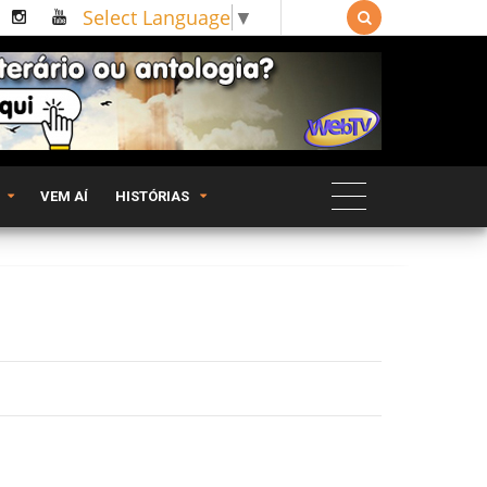
Select Language
▼

VEM AÍ
HISTÓRIAS