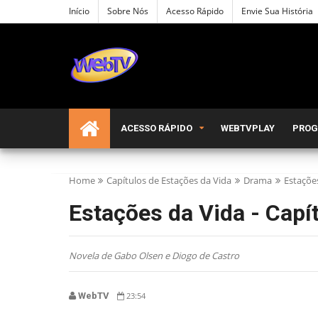
Início
Sobre Nós
Acesso Rápido
Envie Sua História
ACESSO RÁPIDO
WEBTVPLAY
PRO
Home
Capítulos de Estações da Vida
Drama
Estaçõe
Estações da Vida - Capí
Novela de Gabo Olsen e Diogo de Castro
WebTV
23:54