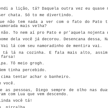
endi a lição, tá? Daquela outra vez eu quase 
ser chata. Só to me divertindo.
ue não tem nada a ver com o fato do Pato t
namorada mais velha?
 não. To nem aí pro Pato e pr’aquela nojenta 
nome dela você já decorou. Desencana dessa, N
 Vai lá com seu namoradinho de mentira vai.
 tá lá na cozinha. E fala mais alto, assim
 farsa!
lpa. Tô meio grogh.
Nem tinha percebido.
 cima tentar achar o banheiro.
m você.
re as pessoas, Diego sempre de olho nas dua
ram com Lua que vem descendo.
linda você tá!
u, pirralha.