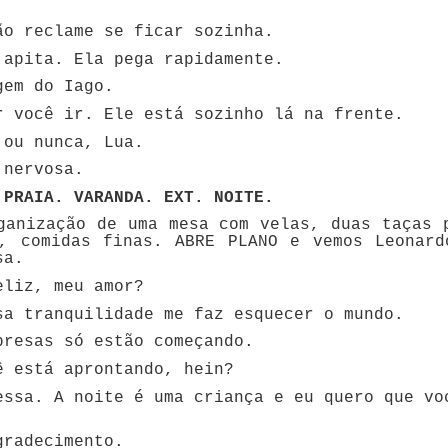
!
o reclame se ficar sozinha.
 apita. Ela pega rapidamente.
em do Iago.
 você ir. Ele está sozinho lá na frente.
 ou nunca, Lua.
 nervosa.
 PRAIA. VARANDA. EXT. NOITE.
ganização de uma mesa com velas, duas taças 
o, comidas finas. ABRE PLANO e vemos Leonard
sa.
liz, meu amor?
a tranquilidade me faz esquecer o mundo.
resas só estão começando.
 está aprontando, hein?
ssa. A noite é uma criança e eu quero que vo
gradecimento.