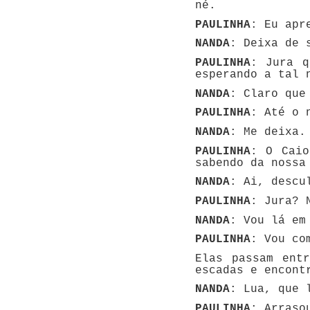
né.
PAULINHA
: Eu apr
NANDA
: Deixa de 
PAULINHA
: Jura q
esperando a tal 
NANDA
: Claro que
PAULINHA
: Até o 
NANDA
: Me deixa.
PAULINHA
: O Caio
sabendo da nossa
NANDA
: Ai, descu
PAULINHA
: Jura? 
NANDA
: Vou lá em
PAULINHA
: Vou co
Elas passam ent
escadas e encont
NANDA
: Lua, que 
PAULINHA
: Arraso