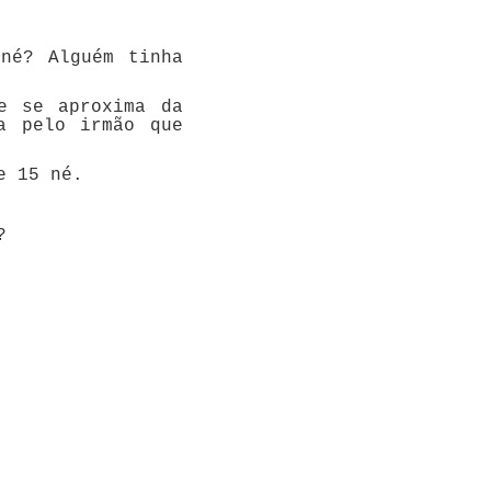
né? Alguém tinha
e se aproxima da
a pelo irmão que
e 15 né.
?