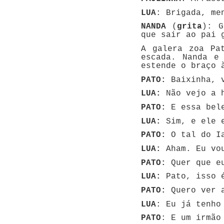
LUA
: Brigada, me
NANDA
(
grita
): G
que sair ao pai 
A galera zoa Pa
escada. Nanda e
estende o braço 
PATO:
Baixinha, v
LUA:
Não vejo a 
PATO:
E essa bele
LUA:
Sim, e ele e
PATO:
O tal do I
LUA:
Aham. Eu vou
PATO:
Quer que eu
LUA:
Pato, isso é
PATO:
Quero ver a
LUA
: Eu já tenho
PATO
: E um irmão