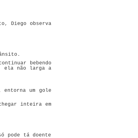
to, Diego observa
ânsito.
continuar bebendo
, ela não larga a
a entorna um gole
chegar inteira em
só pode tá doente