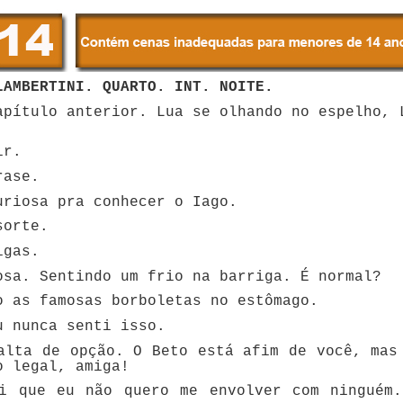
LAMBERTINI. QUARTO. INT. NOITE.
apítulo anterior. Lua se olhando no espelho, 
ir.
rase.
riosa pra conhecer o Iago.
sorte.
igas.
sa. Sentindo um frio na barriga. É normal?
 as famosas borboletas no estômago.
 nunca senti isso.
lta de opção. O Beto está afim de você, mas
o legal, amiga!
 que eu não quero me envolver com ninguém.