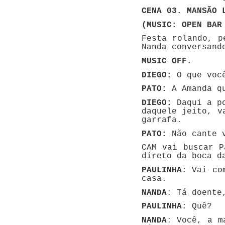
CENA 03. MANSÃO 
(MUSIC: OPEN BAR
Festa rolando, p
Nanda conversand
MUSIC OFF.
DIEGO:
O que você
PATO:
A Amanda qu
DIEGO:
Daqui a po
daquele jeito, v
garrafa.
PATO:
Não cante v
CAM vai buscar P
direto da boca d
PAULINHA
: Vai co
casa.
NANDA
: Tá doente
PAULINHA
: Quê?
NANDA
: Você, a m