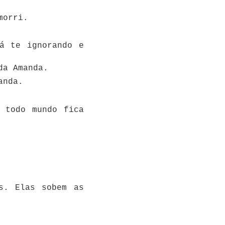
morri.
á te ignorando e
da Amanda.
anda.
 todo mundo fica
s. Elas sobem as