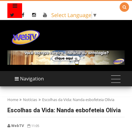

Select Language
▼
Navigation
Home
Notícias
Escolhas da Vida: Nanda esbofeteia Olívia
Escolhas da Vida: Nanda esbofeteia Olívia
WebTV
11:05