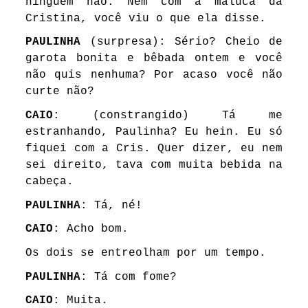
ninguém não. Nem com a maluca da
Cristina, você viu o que ela disse.
PAULINHA
(surpresa): Sério? Cheio de
garota bonita e bêbada ontem e você
não quis nenhuma? Por acaso você não
curte não?
CAIO
: (constrangido) Tá me
estranhando, Paulinha? Eu hein. Eu só
fiquei com a Cris. Quer dizer, eu nem
sei direito, tava com muita bebida na
cabeça.
PAULINHA
: Tá, né!
CAIO
: Acho bom.
Os dois se entreolham por um tempo.
PAULINHA
: Tá com fome?
CAIO
: Muita.