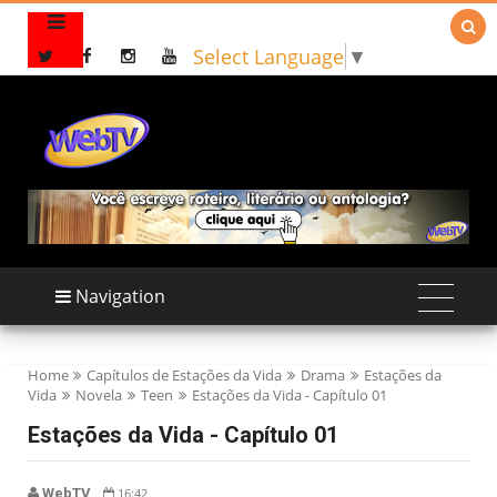

Select Language
▼
Navigation
Home
Capítulos de Estações da Vida
Drama
Estações da
Vida
Novela
Teen
Estações da Vida - Capítulo 01
Estações da Vida - Capítulo 01
WebTV
16:42