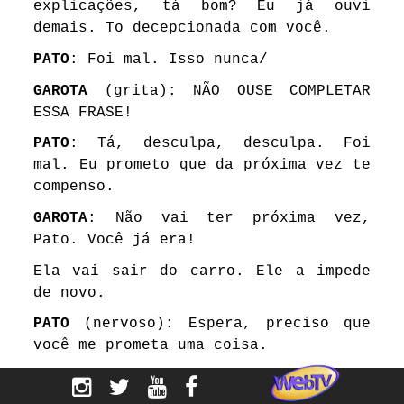
explicações, tá bom? Eu já ouvi
demais. To decepcionada com você.
PATO
: Foi mal. Isso nunca/
GAROTA
(grita): NÃO OUSE COMPLETAR
ESSA FRASE!
PATO
: Tá, desculpa, desculpa. Foi
mal. Eu prometo que da próxima vez te
compenso.
GAROTA
: Não vai ter próxima vez,
Pato. Você já era!
Ela vai sair do carro. Ele a impede
de novo.
PATO
(nervoso): Espera, preciso que
você me prometa uma coisa.
GAROTA
: Você não tá em condições de
me pedir nada.