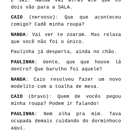
E sai. Nanda vai atrás até que os
dois vão para a SALA.
CAIO
(nervoso): Que que aconteceu
comigo? Cadê minha roupa?
NANDA
: Vai ver te zoaram. Mas relaxa
que você não foi o único.
Paulinha já desperta, ainda no chão.
PAULINHA
: Gente, que que houve lá
dentro? Que barulho foi aquele?
NANDA
: Caio resolveu fazer um novo
modelito com a toalha de mesa.
CAIO
(bravo): Quem de vocês pegou
minha roupa? Podem ir falando!
PAULINHA
: Nem olha pra mim. Tava
ocupada demais cuidando do dorminhoco
aqui.