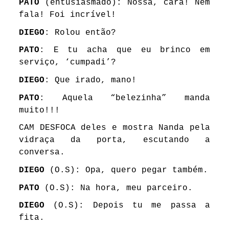
PATO
(entusiasmado): Nossa, cara! Nem
fala! Foi incrível!
DIEGO
: Rolou então?
PATO
: E tu acha que eu brinco em
serviço, ‘cumpadi’?
DIEGO
: Que irado, mano!
PATO
: Aquela “belezinha” manda
muito!!!
CAM DESFOCA deles e mostra Nanda pela
vidraça da porta, escutando a
conversa.
DIEGO
(O.S): Opa, quero pegar também.
PATO
(O.S): Na hora, meu parceiro.
DIEGO
(O.S): Depois tu me passa a
fita.