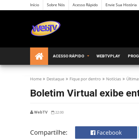
Início
Sobre Nós
Acesso Rápido
Envie Sua História
ACESSO RÁPIDO
WEBTVPLAY
PRO
Home
Destaque
Fique por dentro
Notícias
Última
Boletim Virtual exibe e
WebTV
22:00
Compartilhe:
Facebook