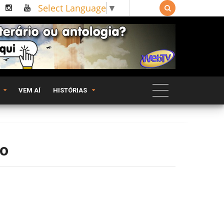
Select Language
▼

VEM AÍ
HISTÓRIAS
go