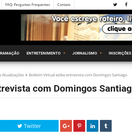
FAQ: Perguntas Frequentes
Contato
GRAMAÇÃO
ENTRETENIMENTO
JORNALISMO
INSCRIÇÕES
s Atualizações
Boletim Virtual exibe entrevista com Domingos Santiago
ntrevista com Domingos Santia
Twitter