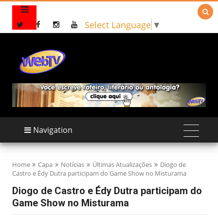

Select Language
▼
Navigation
Home
Capa
Notícias
Últimas Atualizações
Diogo de
Castro e Édy Dutra participam do Game Show no Misturama
Diogo de Castro e Édy Dutra participam do
Game Show no Misturama