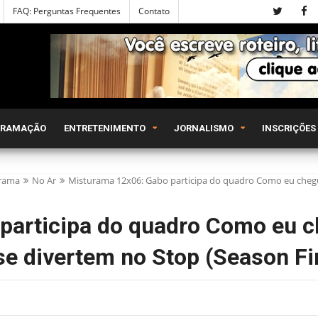
FAQ: Perguntas Frequentes
Contato
GRAMAÇÃO
ENTRETENIMENTO
JORNALISMO
INSCRIÇÕES
rama
No Ar
Misturama 12x06: Gabo participa do quadro Como eu chegu
participa do quadro Como eu c
e divertem no Stop (Season Fi