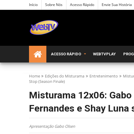
Início
Sobre Nós
Acesso Rápido
Envie Sua História
ACESSO RÁPIDO
WEBTVPLAY
PRO
Home
Edições do Misturama
Entretenimento
Mistu
Stop (Season Finale)
Misturama 12x06: Gabo 
Fernandes e Shay Luna s
Apresentação Gabo Olsen