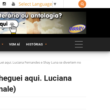
Select Language
▼

VEM AÍ
HISTÓRIAS
ei aqui. Luciana Fernandes e Shay Luna se divertem no
heguei aqui. Luciana
nale)