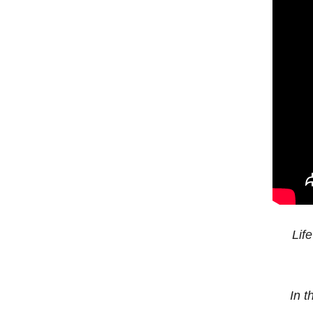
Lif
In t