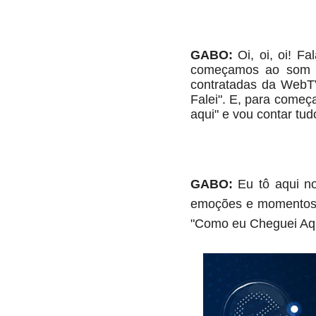
GABO:
Oi, oi, oi! 
começamos ao som d
contratadas da WebT
Falei". E, para começ
aqui" e vou contar tud
GABO:
 Eu tô aqui n
emoções e momentos. 
"Como eu Cheguei Aqu