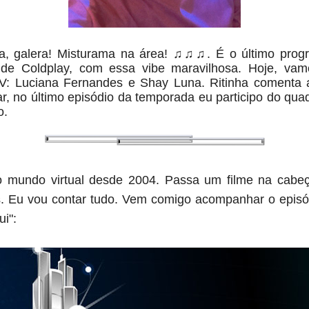
Fala, galera! Misturama na área! ♫♫♫. É o último pro
e Coldplay, com essa vibe maravilhosa. Hoje, vam
V: Luciana Fernandes e Shay Luna
. Ritinha comenta 
ar, no último episódio da temporada eu participo do qu
o.
o mundo virtual desde 2004. Passa um filme na cabeça.
Eu vou contar tudo. Vem comigo acompanhar o episód
i":