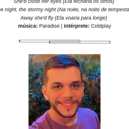
She'd close her eyes (Ela fecharia os olhos)
he night, the stormy night (Na noite, na noite de tempest
Away she'd fly (Ela voaria para longe)
música:
Paradise
|
intérprete:
Coldplay