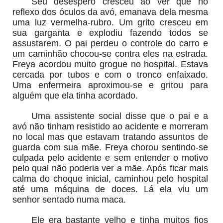
Seu desespero cresceu ao ver que no
reflexo dos óculos da avó, emanava dela mesma
uma luz vermelha-rubro. Um grito cresceu em
sua garganta e explodiu fazendo todos se
assustarem. O pai perdeu o controle do carro e
um caminhão chocou-se contra eles na estrada.
Freya acordou muito grogue no hospital. Estava
cercada por tubos e com o tronco enfaixado.
Uma enfermeira aproximou-se e gritou para
alguém que ela tinha acordado.
Uma assistente social disse que o pai e a
avó não tinham resistido ao acidente e morreram
no local mas que estavam tratando assuntos de
guarda com sua mãe. Freya chorou sentindo-se
culpada pelo acidente e sem entender o motivo
pelo qual não poderia ver a mãe. Após ficar mais
calma do choque inicial, caminhou pelo hospital
até uma máquina de doces. Lá ela viu um
senhor sentado numa maca.
Ele era bastante velho e tinha muitos fios