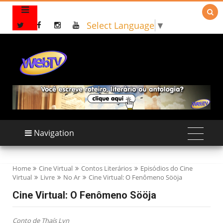

Select Language
▼
Navigation
Home
Cine Virtual
Contos Literários
Episódios do Cine
Virtual
Livre
No Ar
Cine Virtual: O Fenômeno Sööja
Cine Virtual: O Fenômeno Sööja
Conto de Thaís Lyn