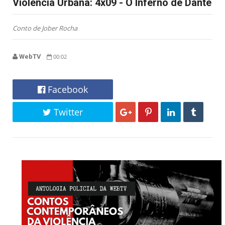
Violência Urbana: 4x09 - O Inferno de Dante
Conto de Jober Rocha
WebTV
00:02
Facebook
Twitter