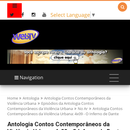

Select Language
▼
Navigation
Home
Antologia
Antologia Contos Contemporâneos da
Violência Urbana
Episódios da Antologia Contos
Contemporâneos da Violência Urbana
No Ar
Antologia Contos
Contemporâneos da Violência Urbana: 4x09 - O Inferno de Dante
Antologia Contos Contemporâneos da