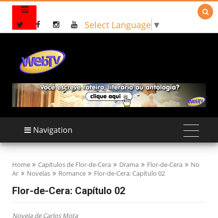

Select Language
▼
Navigation
Home
Capítulos de Flor-de-Cera
Drama
Flor-de-Cera
No
Ar
Novelas
Romance
Flor-de-Cera: Capítulo 02
Flor-de-Cera: Capítulo 02
Novela de Carlos Mota