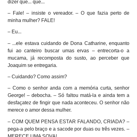
dizer que... que...
– Fale! – insiste o vereador. – O que fazia perto de
minha mulher? FALE!
– Eu...
– ...ele estava cuidando de Dona Catharine, enquanto
fui ao canteiro buscar umas ervas – entrecorta-o a
mucama, já recomposta do susto, ao perceber que
Joaquim se entregaria.
– Cuidando? Como assim?
– Como o senhor anda com a memória curta, senhor
George!
– debocha. – Só faltou matá-la e ainda tem a
desfaçatez de fingir que nada aconteceu. O senhor não
merece o amor dessa mulher.
– COM QUEM PENSA ESTAR FALANDO, CRIADA? –
pega-a pelo braço e a sacode por duas ou três vezes. –
MERECE UMA SOVA!