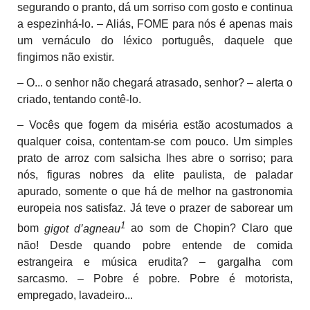
segurando o pranto, dá um sorriso com gosto e continua
a espezinhá-lo. – Aliás, FOME para nós é apenas mais
um vernáculo do léxico português, daquele que
fingimos não existir.
– O... o senhor não chegará atrasado, senhor? – alerta o
criado, tentando contê-lo.
– Vocês que fogem da miséria estão acostumados a
qualquer coisa, contentam-se com pouco. Um simples
prato de arroz com salsicha lhes abre o sorriso; para
nós, figuras nobres da elite paulista, de paladar
apurado, somente o que há de melhor na gastronomia
europeia nos satisfaz. Já teve o prazer de saborear um
1
bom
gigot d’agneau
ao som de Chopin? Claro que
não! Desde quando pobre entende de comida
estrangeira e música erudita? – gargalha com
sarcasmo. – Pobre é pobre. Pobre é motorista,
empregado, lavadeiro...