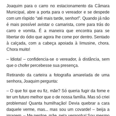
Joaquim para o carro no estacionamento da Câmara
Municipal, abre a porta para o vereador e se despede
com um ríspido “até mais tarde, senhor!”. Quando já não
é mais possível avistar o camarista, corre para trás do
carro e vomita. É a maneira que encontra para se
libertar do ódio que agora lhe come por dentro. Sentado
à calçada, com a cabeça apoiada à limusine, chora.
Chora muito!
– Idiota! – confidencia-se o vereador, à distância, sem
que o chofer percebesse sua presença.
Retirando da carteira a fotografia amarelada de uma
senhora, Joaquim pergunta:
– O que foi que eu fiz, mãe? Só queria fugir da fome e
ter um futuro melhor que o de nossa família. Mas só criei
problemas! Quanta humilhação! Devia quebrar a cara
daquele verme, mas... mas sou um covarde! – beija a
imagem. – Me perdoe, mãe, pela vergonha! Sou mesmo