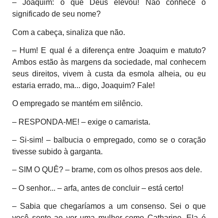
– Joaquim: o que Deus elevou! Não conhece o
significado de seu nome?
Com a cabeça, sinaliza que não.
– Hum! E qual é a diferença entre Joaquim e matuto?
Ambos estão às margens da sociedade, mal conhecem
seus direitos, vivem à custa da esmola alheia, ou eu
estaria errado, ma... digo, Joaquim? Fale!
O empregado se mantém em silêncio.
– RESPONDA-ME! – exige o camarista.
– Si-sim! – balbucia o empregado, como se o coração
tivesse subido à garganta.
– SIM O QUÊ? – brame, com os olhos presos aos dele.
– O senhor... – arfa, antes de concluir – está certo!
– Sabia que chegaríamos a um consenso. Sei o que
você sente ao ver uma mulher como Catharine. Ela é