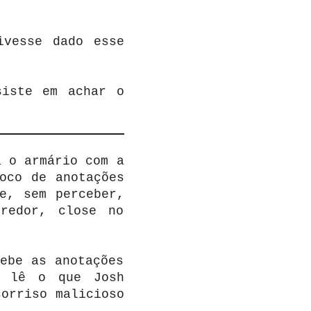
ivesse dado esse
siste em achar o
a o armário com a
oco de anotações
e, sem perceber,
rredor, close no
ebe as anotações
e lê o que Josh
sorriso malicioso