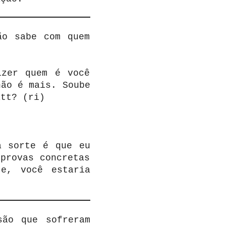
ão sabe com quem
izer quem é você
não é mais. Soube
att? (ri)
a sorte é que eu
provas concretas
e, você estaria
são que sofreram