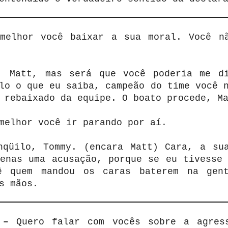
elhor você baixar a sua moral. Você n
 Matt, mas será que você poderia me d
lo o que eu saiba, campeão do time você 
 rebaixado da equipe. O boato procede, M
melhor você ir parando por aí.
qüilo, Tommy. (encara Matt) Cara, a su
penas uma acusação, porque se eu tivesse 
ê quem mandou os caras baterem na gent
s mãos.
C –
Quero falar com vocês sobre a agres