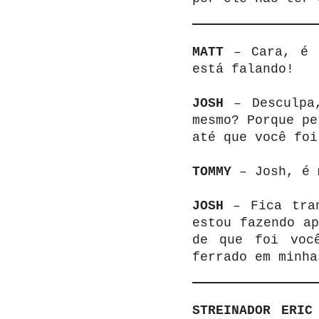
MATT
– Cara, é m
está falando!
JOSH
– Desculpa,
mesmo? Porque pe
até que você foi
TOMMY
– Josh, é 
JOSH
– Fica tran
estou fazendo a
de que foi voc
ferrado em minha
STREINADOR ERI