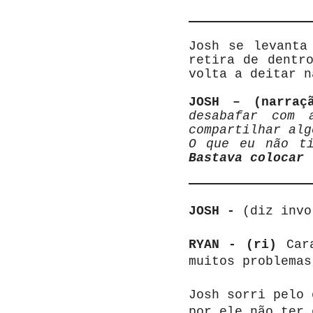
Josh se levanta
retira de dentr
volta a deitar n
JOSH – (narra
desabafar com 
compartilhar alg
O que eu não ti
Bastava colocar 
JOSH -
(diz invo
RYAN - (ri)
Car
muitos problemas
Josh sorri pelo 
por ele não ter 