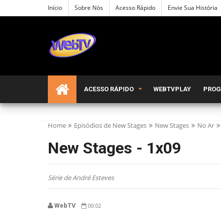
Início
Sobre Nós
Acesso Rápido
Envie Sua História
ACESSO RÁPIDO
WEBTVPLAY
PRO
Home
Episódios de New Stages
New Stages
No Ar
New Stages - 1x09
Série de André Esteves
WebTV
00:02