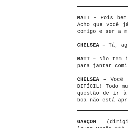
MATT –
Pois bem
Acho que você j
comigo e ser a m
CHELSEA –
Tá, ag
MATT –
Não tem 
para jantar comi
CHELSEA –
Você 
DIFÍCIL! Todo m
questão de ir à
boa não está apr
GARÇOM
– (dirig