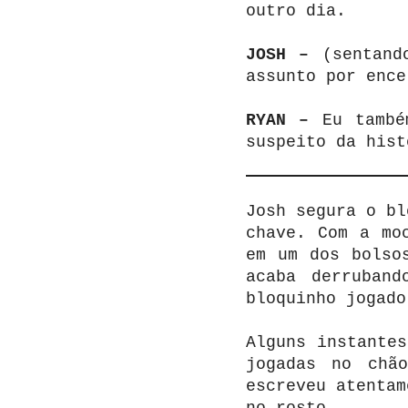
outro dia.
JOSH –
(sentand
assunto por ence
RYAN –
Eu també
suspeito da hist
Josh segura o bl
chave. Com a mo
em um dos bolso
acaba derruband
bloquinho jogado
Alguns instante
jogadas no chã
escreveu atentam
no rosto.