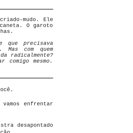
criado-mudo. Ele
caneta. O garoto
lhas.
e que precisava
o. Mas com quem
ida radicalmente?
ar comigo mesmo.
você.
 vamos enfrentar
nstra desapontado
ação.