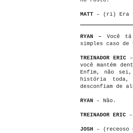
MATT
– (ri) Era 
RYAN –
Você tá
simples caso de 
TREINADOR ERIC
– 
você mantém den
Enfim, não sei,
história toda,
desconfiam de al
RYAN
– Não.
TREINADOR ERIC
– 
JOSH
– (receoso 