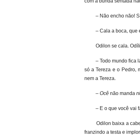
com a bunda sentada naqu
– Não encho não! S
– Cala a boca, que
Odilon se cala. Odíl
– Todo mundo fica l
só a Tereza e o Pedro, 
nem a Tereza.
–
Ocê
não manda
n
– E o que você vai f
Odilon baixa a cabe
franzindo a testa e implo