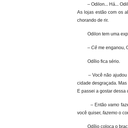
– Odilon... Há... Odi
As lojas estão com os a
chorando de rir.
Odilon tem uma expr
–
Cê
me enganou, O
Odílio fica sério.
– Você não ajudou
cidade desgraçada. Mas 
E passei a gostar dessa 
– Então
vamo
faze
você quiser,
fazemo
o co
Odílio coloca o bra