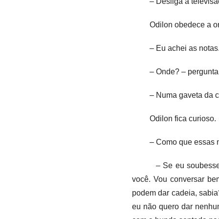
– Desliga a televisã
Odilon obedece a or
– Eu achei as nota
– Onde? – pergunta
– Numa gaveta da 
Odilon fica curioso.
– Como que essas n
– Se eu soubesse,
você. Vou conversar bem
podem dar cadeia, sabia
eu não quero dar nenhum