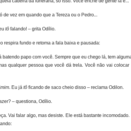
ela cadeira da funerária, só isso. Você enche de gente lá e...
ó de vez em quando que a Tereza ou o Pedro...
 eu
tô
falando! – grita Odílio.
io respira fundo e retoma a fala baixa e pausada:
á batendo papo com você. Sempre que eu chego lá, tem alguma
mas qualquer pessoa que você dá trela. Você não vai colocar 
imim
. Eu já
tô
ficando de saco cheio disso – reclama Odilon.
azer? – questiona, Odílio.
ça. Vai falar algo, mas desiste. Ele está bastante incomodado. 
rando: