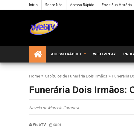
Início
Sobre Nós
Acesso Rápido
Envie Sua História
ACESSO RÁPIDO
WEBTVPLAY
PRO
Home
Capítulos de Funerária Dois Irmãos
Funerária D
Funerária Dois Irmãos: 
Novela de Marcelo Caronesi
WebTV
00:01