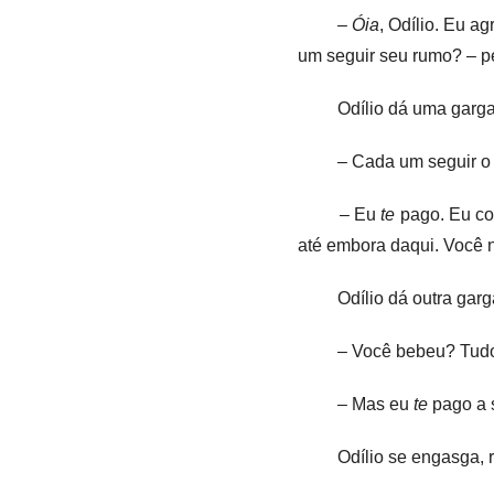
–
Óia
, Odílio. Eu a
um seguir seu rumo? – p
Odílio dá uma garg
– Cada um seguir o
– Eu
te
pago. Eu co
até embora daqui. Você 
Odílio dá outra gar
– Você bebeu? Tudo 
– Mas eu
te
pago a s
Odílio se engasga, r