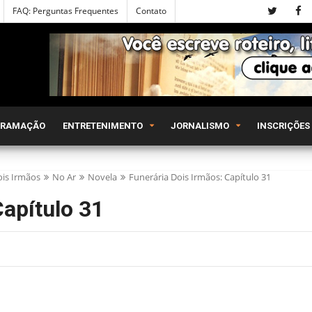
FAQ: Perguntas Frequentes
Contato
GRAMAÇÃO
ENTRETENIMENTO
JORNALISMO
INSCRIÇÕES
ois Irmãos
No Ar
Novela
Funerária Dois Irmãos: Capítulo 31
Capítulo 31