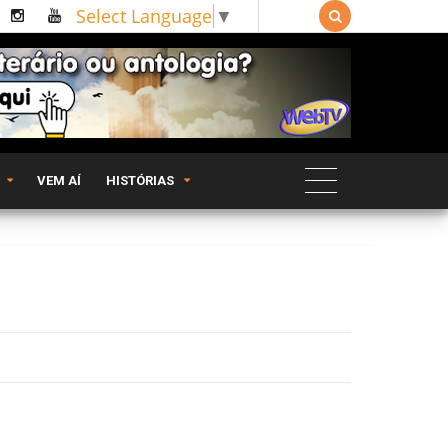
Select Language
▼

VEM AÍ
HISTÓRIAS