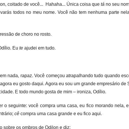
lon, coitado de você...
Hahaha... Única coisa que
tá
no seu nome
lvarás todos no meu nome. Você não tem nenhuma parte nelas
essão de choro no rosto.
dílio. Eu
te
ajudei em tudo.
 em nada, rapaz. Você começou atrapalhando tudo quando es
agora eu gosto daqui. Agora eu sou um grande empresário de 
cidade. E todo mundo gosta de mim – ironiza, Odílio.
r o seguinte: você compra uma casa, eu fico morando nela, e
ntrário;
cê
compra uma casa grande e eu fico aqui.
ço sobre os ombros de Odilon e diz: