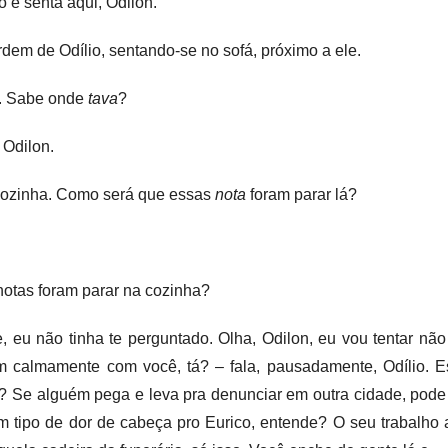
o e senta aqui, Odilon.
dem de Odílio, sentando-se no sofá, próximo a ele.
s. Sabe onde
tava
?
 Odilon.
cozinha. Como será que essas
nota
foram parar lá?
otas foram parar na cozinha?
 eu não tinha te perguntado. Olha, Odilon, eu vou tentar nã
 calmamente com você, tá? – fala, pausadamente, Odílio. Es
? Se alguém pega e leva pra denunciar em outra cidade, pode 
 tipo de dor de cabeça pro Eurico, entende? O seu trabalho a