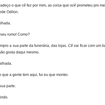
gradeço o que
cê
fez por mim, as
coisa
que
ocê
prometeu pro me
ede Odilon.
alhada.
 seu rumo! Como?
mpro a sua parte da funerária, das lojas.
Cê
vai ficar com um
b
não gosta daqui mesmo.
galhada.
que a gente tem aqui, fui eu que montei.
ua parte.
indo.