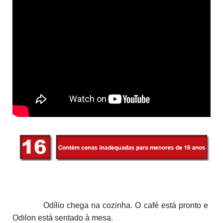
Odílio chega na cozinha. O café está pronto e
Odilon está sentado à mesa.