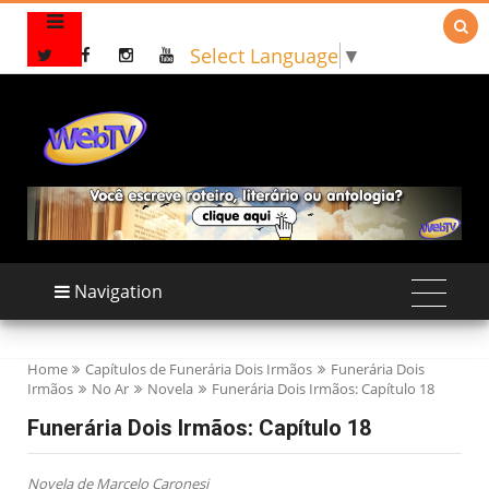

Select Language
▼
Navigation
Home
Capítulos de Funerária Dois Irmãos
Funerária Dois
Irmãos
No Ar
Novela
Funerária Dois Irmãos: Capítulo 18
Funerária Dois Irmãos: Capítulo 18
Novela de Marcelo Caronesi