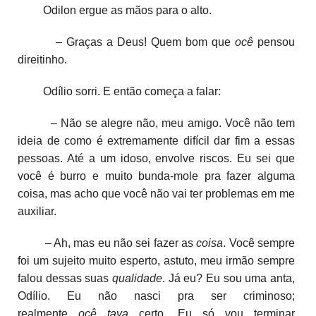
Odilon ergue as mãos para o alto.
– Graças a Deus! Quem bom que
ocê
pensou
direitinho.
Odílio sorri. E então começa a falar:
– Não se alegre não, meu amigo. Você não tem
ideia de como é extremamente difícil dar fim a essas
pessoas. Até a um idoso, envolve riscos. Eu sei que
você é burro e muito bunda-mole pra fazer alguma
coisa, mas acho que você não vai ter problemas em me
auxiliar.
– Ah, mas eu não sei fazer as
coisa
. Você sempre
foi um sujeito muito esperto, astuto, meu irmão sempre
falou dessas suas
qualidade
. Já eu? Eu sou uma anta,
Odílio. Eu não nasci pra ser criminoso;
realmente
ocê
tava
certo. Eu só vou terminar