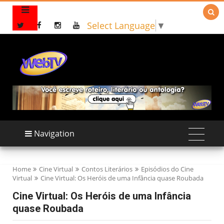

Select Language
▼
Navigation
Home
Cine Virtual
Contos Literários
Episódios do Cine
Virtual
Cine Virtual: Os Heróis de uma Infância quase Roubada
Cine Virtual: Os Heróis de uma Infância
quase Roubada