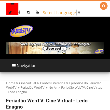

Select Language
▼
Navigation
Home
Cine Virtual
Contos Literários
Episódios do Feriadão
WebTV
Feriadão WebTV
No Ar
Feriadão WebTV: Cine Virtual
- Ledo Enagno
Feriadão WebTV: Cine Virtual - Ledo
Enagno