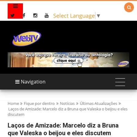

Select Language
▼
Navigation
Home
Fique por dentro
Notícias
Últimas Atualizações
Laços de Amizade: Marcelo diz a Bruna que Valeska o beijou e eles
discutem
Laços de Amizade: Marcelo diz a Bruna
que Valeska o beijou e eles discutem