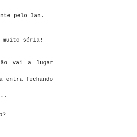
nte pelo Ian.
muito
séria!
não vai a lugar
a
entra
fechando
...
ho?