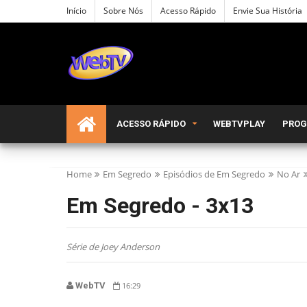
Início
Sobre Nós
Acesso Rápido
Envie Sua História
ACESSO RÁPIDO
WEBTVPLAY
PRO
Home
Em Segredo
Episódios de Em Segredo
No Ar
Em Segredo - 3x13
Série de Joey Anderson
WebTV
16:29