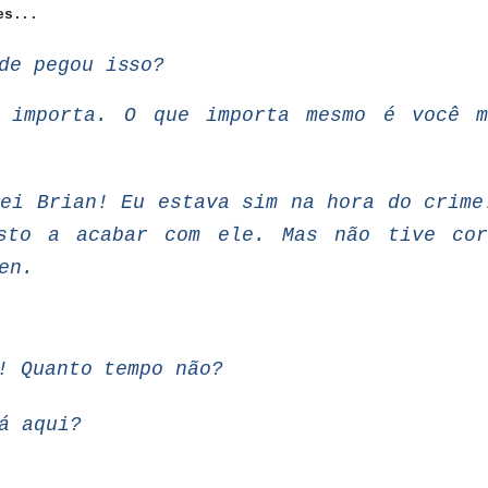
es...
de
pegou
isso?
importa.
O
que importa mesmo
é
você
tei Brian!
Eu
estava
sim na
hora
do
crime
sto
a acabar com ele. Mas não tive cor
en.
!
Quanto
tempo
não?
á aqui?