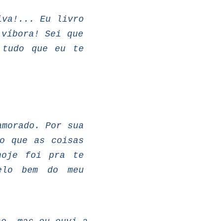
iva!...
Eu livro
 víbora! Sei que
 tudo que eu te
amorado.
Por
sua
o que as coisas
hoje foi pra te
elo bem do meu