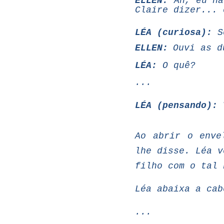
ELLEN:
Ah,
eu
nã
Claire
dizer...
LÉA
(curiosa):
S
ELLEN:
Ouvi
as
d
LÉA:
O quê?
...
LÉA
(pensando):
V
Ao
abrir
o
enve
lhe
disse.
Léa
v
filho com o tal 
Léa abaixa
a
cab
...