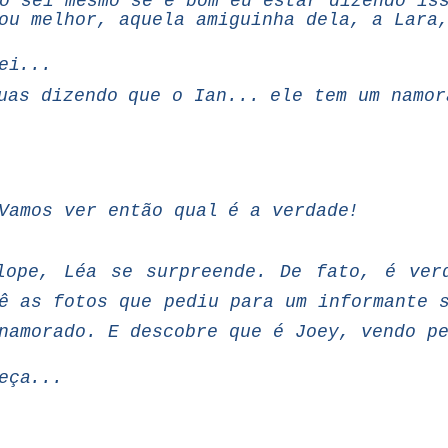
o
sei
mesmo
se
é
bom
eu
estar
dizendo
is
ou
melhor, aquela amiguinha dela, a Lara
ei...
uas
dizendo
que
o
Ian...
ele
tem
um
namo
amos ver
então
qual
é a
verdade!
lope,
Léa
se
surpreende.
De fato,
é ver
ê as
fotos
que pediu para um informante 
namorado. E descobre que é Joey, vendo p
eça...