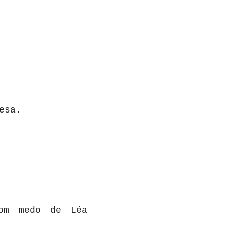
resa.
om
medo
de
Léa