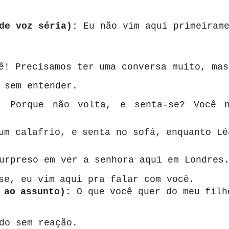
de voz séria):
Eu não vim aqui primeirame
ê!
Precisamos
ter
uma
conversa
muito,
mas
 sem entender.
:
Porque não volta, e senta-se? Você 
um
calafrio,
e
senta
no
sofá,
enquanto
Lé
rpreso em ver a senhora aqui em Londres
se,
eu
vim
aqui
pra
falar
com
você.
ao
assunto):
O
que
você
quer
do
meu
fil
do sem reação.