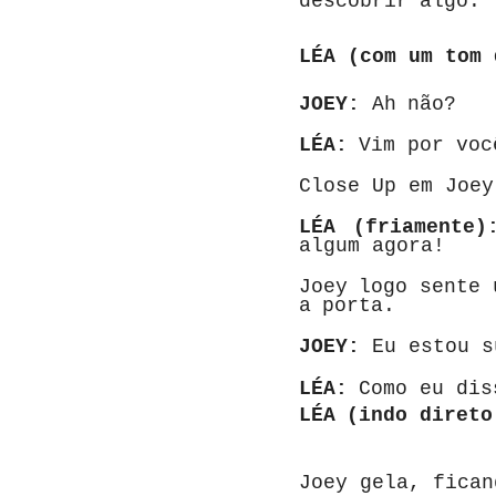
descobrir
algo.
LÉA (com um tom 
JOEY:
Ah
não?
LÉA:
Vim
por
voc
Close Up em Joey
LÉA (friamente)
algum agora!
Joey
logo
sente
a
porta.
JOEY:
Eu estou su
LÉA:
Como
eu
dis
LÉA
(indo
direto
Joey gela, fican