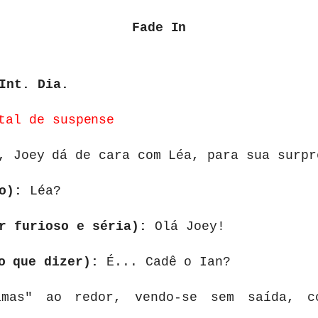
Fade
In
Int. Dia.
tal
de
suspense
,
Joey
dá
de
cara
com
Léa,
para
sua
surp
o):
Léa?
r furioso e séria):
Olá Joey!
o
que
dizer):
É...
Cadê
o
Ian?
amas"
ao
redor,
vendo-se
sem saída,
c