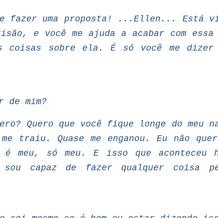
e fazer
uma
proposta! ...Ellen... Está
v
risão,
e você me ajuda a acabar com essa
s coisas sobre ela.
É só você me dizer
r
de
mim?
ero?
Quero
que
você
fique
longe
do
meu
n
me traiu. Quase me enganou. Eu não quer
e é meu, só meu. E isso que aconteceu 
 sou capaz de fazer qualquer coisa p