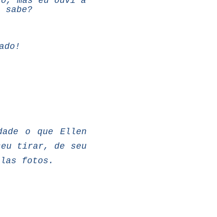
so,
mas
eu
ouvi
a
, sabe?
rado!
dade o
que
Ellen
seu tirar, de seu
elas fotos.