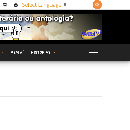
Select Language
▼

VEM AÍ
HISTÓRIAS