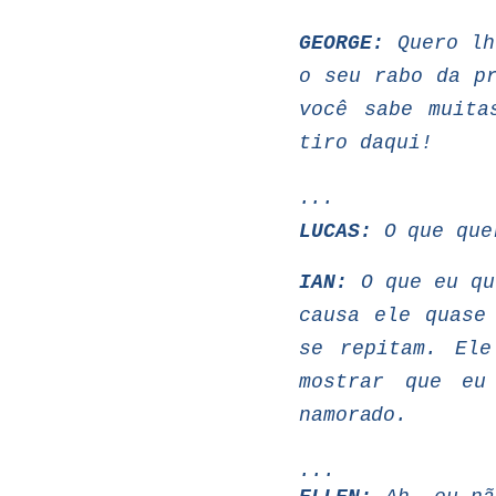
GEORGE:
Quero
lh
o
seu
rabo
da
p
você sabe muita
tiro daqui!
...
LUCAS:
O
que que
IAN:
O
que
eu
qu
causa
ele
quase
se repitam. El
mostrar que eu
namorado.
...