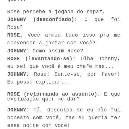
Rose percebe a jogada do rapaz.
JOHNNY
(desconfiado):
O
que
foi
Rose?
ROSE:
Você
armou
tudo
isso
pra
me
convencer
a
jantar
com
você?
JOHNNY:
Como assim Rose?
ROSE
(levantando-se):
Olha
Johnny,
eu
sei que
você
é
meu
chefe
mas...
JOHNNY:
Rose! Sente-se, por favor!
Eu posso explicar...
ROSE
(retornando
ao
assento):
E
que
explicação
quer
me
dar?
JOHNNY:
Tá,
desculpa
se
eu
não
fui
honesto
com
você,
mas eu queria
ter
essa
noite
com
você!