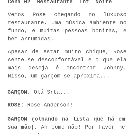
Cena 02. Restaurante. Int. Noite.
Vemos
Rose
chegando
no
luxuoso
restaurante.
Uma
música
ambiente
no
fundo,
e
muitas
pessoas bonitas, e
bem arrumadas.
Apesar
de
estar
muito
chique,
Rose
sente-se
desconfortável
e
o
que
ela
mais
deseja
é
encontrar Johnny.
Nisso, um garçom se aproxima...
GARÇOM:
Olá
Srta...
ROSE:
Rose
Anderson!
GARÇOM
(olhando
na
lista que
há
em
sua
mão):
Ah
como
não!
Por
favor
me