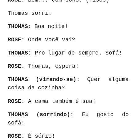
ROSE:
Bem... com sono! (risos)
Thomas sorri.
THOMAS:
Boa
noite!
ROSE:
Onde
você
vai?
THOMAS:
Pro
lugar
de
sempre.
Sofá!
ROSE:
Thomas, espera!
THOMAS
(virando-se):
Quer
alguma
coisa
da
cozinha?
ROSE:
A cama também é sua!
THOMAS
(sorrindo):
Eu
gosto
do
sofá!
ROSE:
É sério!