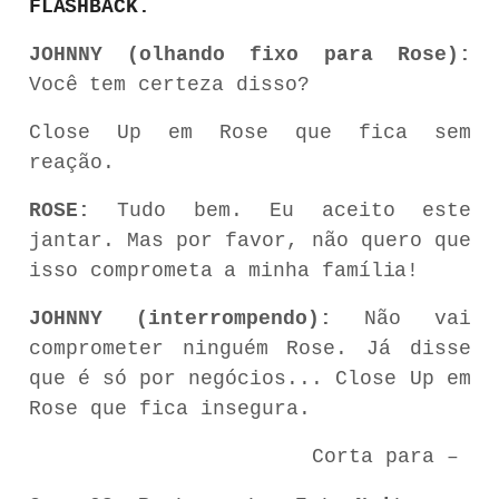
FLASHBACK.
JOHNNY
(olhando
fixo
para
Rose):
Você
tem
certeza
disso?
Close Up em Rose que fica sem
reação.
ROSE:
Tudo
bem.
Eu
aceito
este
jantar.
Mas
por
favor,
não
quero
que
isso
comprometa
a
minha
família!
JOHNNY
(interrompendo):
Não
vai
comprometer
ninguém
Rose.
Já
disse
que
é
só
por
negócios... Close Up em
Rose que fica insegura.
Corta
para –