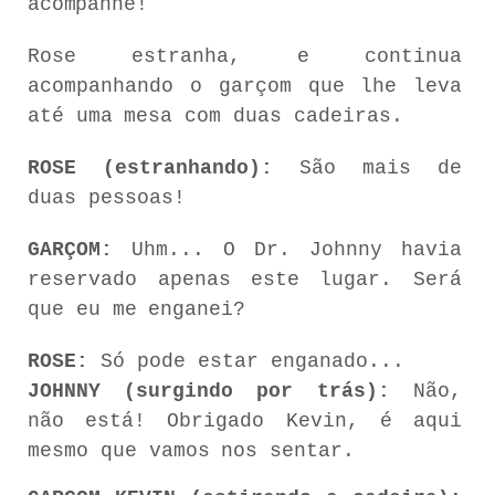
acompanhe!
Rose
estranha,
e
continua
acompanhando o
garçom
que
lhe
leva
até
uma
mesa
com
duas
cadeiras.
ROSE (estranhando):
São mais de
duas pessoas!
GARÇOM:
Uhm...
O
Dr.
Johnny
havia
reservado
apenas
este
lugar.
Será
que
eu
me
enganei?
ROSE:
Só pode estar enganado...
JOHNNY
(surgindo
por
trás):
Não,
não
está! Obrigado
Kevin,
é
aqui
mesmo
que
vamos
nos
sentar.