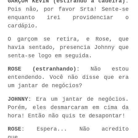
GARÇOM
KEVIN
(estirando
a
cadeira):
Pois
não,
por
favor
Srta!
Sente-se
enquanto
irei
providenciar
o
cardápio.
O
garçom se retira,
e
Rose,
que
havia
sentado,
presencia
Johnny que
senta-se
logo
em seguida.
ROSE (estranhando):
Não estou
entendendo. Você não disse que era
um jantar de negócios?
JOHNNY:
Era
um
jantar
de negócios.
Porém,
eles
desmarcaram em
cima
da
hora!
Então
não
quis
te
desapontar!
ROSE:
Espera...
Não
acredito
que...