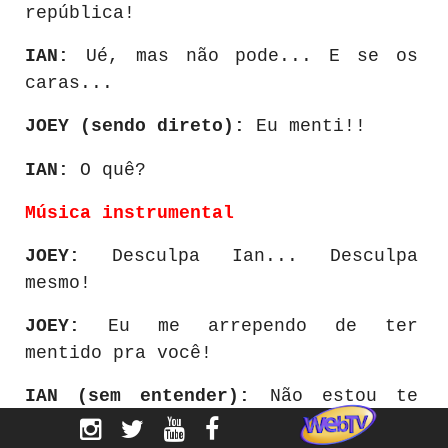
república!
IAN:
Ué, mas não pode... E se os
caras...
JOEY (sendo direto):
Eu menti!!
IAN:
O quê?
Música instrumental
JOEY:
Desculpa Ian... Desculpa
mesmo!
JOEY:
Eu me arrependo de ter
mentido pra você!
IAN (sem entender):
Não estou te
entendendo amor! Mentido sobre o