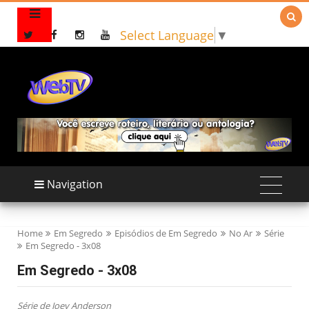

Select Language
▼
Navigation
Home
Em Segredo
Episódios de Em Segredo
No Ar
Série
Em Segredo - 3x08
Em Segredo - 3x08
Série de Joey Anderson