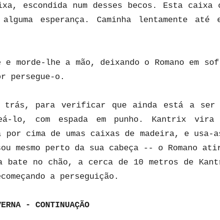
ixa, escondida num desses becos. Esta caixa 
 alguma esperança. Caminha lentamente até 
e e morde-lhe a mão, deixando o Romano em sof
or persegue-o.
 trás, para verificar que ainda está a ser
eá-lo, com espada em punho. Kantrix vira
a por cima de umas caixas de madeira, e usa-a
sou mesmo perto da sua cabeça -- o Romano ati
a bate no chão, a cerca de 10 metros de Kant
ecomeçando a perseguição.
VERNA - CONTINUAÇÃO