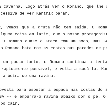
a caverna. Logo atrás vem o Romano, que lhe 
ucessiva de ver Kantrix parar.
x, vemos que a gruta não tem saída. O Roma
alguma coisa em latim, que o nosso protagonis
 O Romano quase o ataca com um soco, mas K
 o Romano bate com as costas nas paredes de p
r um pouco tonto, o Romano continua a tenta
 rapidamente possível, e volta a socá-lo. Ka
r à beira de uma ravina.
oveita para espetar a espada nas costas do 
SA -- e empurra-o ravina abaixo com o pé. O
rpo cair.