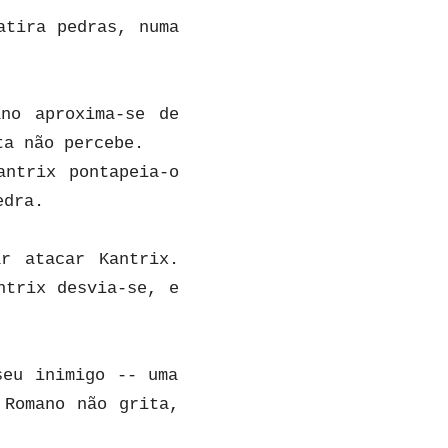
atira pedras, numa
no aproxima-se de
ta não percebe.
antrix pontapeia-o
edra.
r atacar Kantrix.
ntrix desvia-se, e
seu inimigo -- uma
 Romano não grita,