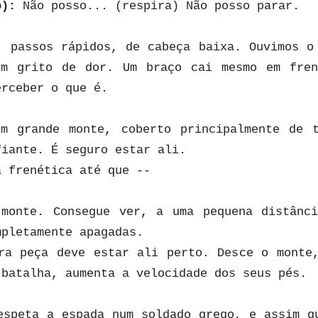
o):
Não posso... (respira) Não posso parar.
, passos rápidos, de cabeça baixa. Ouvimos o
Um grito de dor. Um braço cai mesmo em fren
erceber o que é.
m grande monte, coberto principalmente de 
fiante. É seguro estar ali.
a frenética até que --
monte. Consegue ver, a uma pequena distânc
mpletamente apagadas.
ra peça deve estar ali perto. Desce o monte
 batalha, aumenta a velocidade dos seus pés.
espeta a espada num soldado grego, e assim q