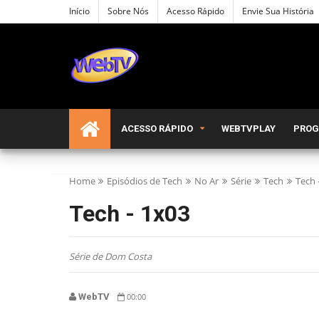
Início
Sobre Nós
Acesso Rápido
Envie Sua História
ACESSO RÁPIDO
WEBTVPLAY
PRO
Home
Episódios de Tech
No Ar
Série
Tech
Tech 
Tech - 1x03
Série de Dom Costa
WebTV
00:00