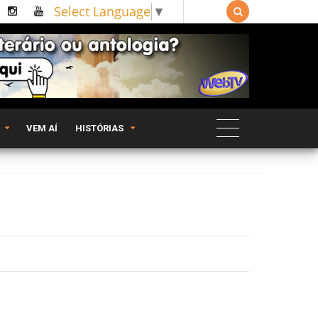
Select Language
▼

VEM AÍ
HISTÓRIAS