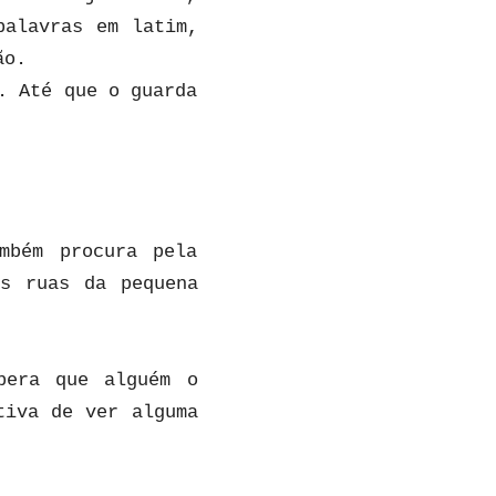
palavras em latim,
ão.
. Até que o guarda
mbém procura pela
as ruas da pequena
pera que alguém o
tiva de ver alguma