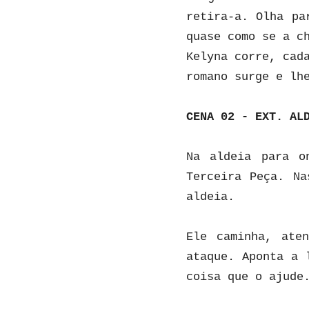
retira-a. Olha pa
quase como se a c
Kelyna corre, cad
romano surge e lh
CENA 02 - EXT. AL
Na aldeia para o
Terceira Peça. Na
aldeia.
Ele caminha, ate
ataque. Aponta a 
coisa que o ajude