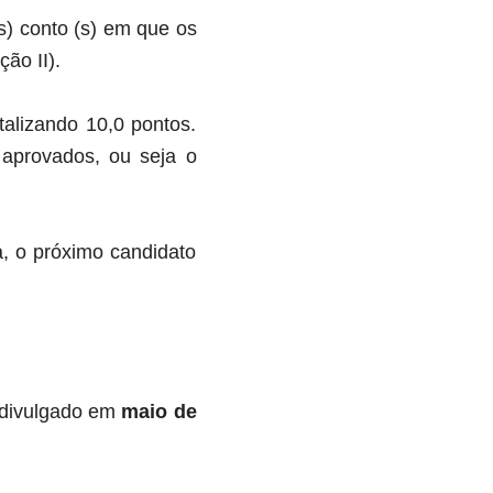
(s) conto (s) em que os
ão II).
otalizando 10,0 pontos.
 aprovados, ou seja o
a, o próximo candidato
á divulgado em
maio de