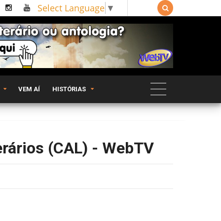
Select Language
▼

VEM AÍ
HISTÓRIAS
erários (CAL) - WebTV