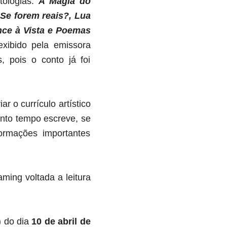
ologias:
A Magia do
Se forem reais?, Lua
ce à Vista e Poemas
xibido pela emissora
, pois o conto já foi
 o currículo artístico
anto tempo escreve, se
formações importantes
ming voltada a leitura
) do dia
10 de abril de