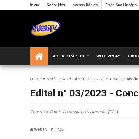
Início
Sobre Nós
Acesso Rápido
Envie Sua História
ACESSO RÁPIDO
WEBTVPLAY
PRO
Home
Notícias
Edital n° 03/2023 - Concurso: Comissão
Edital n° 03/2023 - Con
Concurso: Comissão de Autores Literários (CAL)
WebTV
17:55