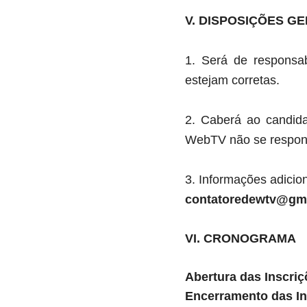
V. DISPOSIÇÕES GE
1. Será de responsab
estejam corretas.
2. Caberá ao candida
WebTV não se responsa
3. Informações adicio
contatoredewtv@gm
VI. CRONOGRAMA
Abertura das Inscri
Encerramento das In