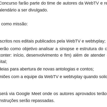
oncurso farão parte do time de autores da WebTV e r
l
endário a ser divulgado
.
o como missão:
nscritos nos editais publicados pela WebTV e webtvplay;
terão como objetivo analisar a sinopse e estrutura do 
conter: início, desenvolvimento e fim) além de atender 
tal;
eias para abertura de novas antologias e contos;
euniões com a equipe da WebTV e webtvplay quando solic
 será via Google Meet onde os autores aprovados terã
nstruções serão repassadas.