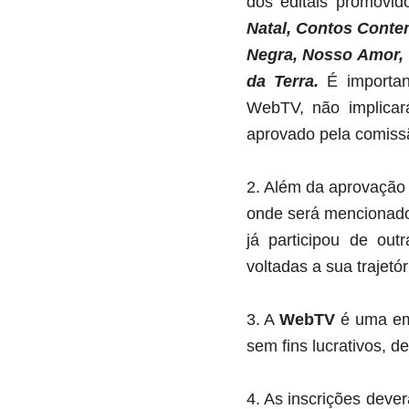
dos editais promovi
Natal, Contos Conte
Negra,
Nosso Amor, 
da Terra.
É importan
WebTV, não implicará
aprovado pela comissã
2. Além da aprovação 
onde será mencionado 
já participou de out
voltadas a sua trajetór
3. A
WebTV
é uma emi
sem fins lucrativos, d
4. As inscrições deve