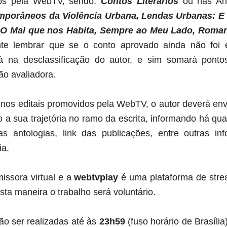
dos pela WebTV, sendo:
Contos Literários
ou nas Ant
mporâneos da Violência Urbana,
Lendas Urbanas: E 
O Mal que nos Habita, Sempre ao Meu Lado, Roman
te lembrar que se o conto aprovado ainda não foi e
 na desclassificação do autor, e sim somará pontos
o avaliadora.
nos editais promovidos pela WebTV, o autor deverá enviar
a sua trajetória no ramo da escrita, informando há qu
ras antologias, link das publicações, entre outras in
ia.
ssora virtual e a
webtvplay
é uma plataforma de strea
esta maneira o trabalho será voluntário
.
rão ser realizadas até às
23h59
(fuso horário de Brasília