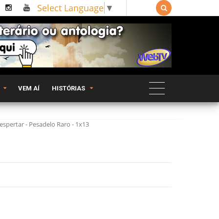
Select Language
▼

VEM AÍ
HISTÓRIAS
espertar - Pesadelo Raro - 1x13