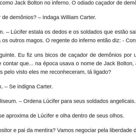
omo Jack Bolton no inferno. O odiado caçador de demôn
 de demônios? – Indaga William Carter.
m. – Lúcifer estala os dedos e os soldados que estão s
 os outros magos. O regente do inferno então diz: - Cont
guinte. Eu fiz uns bicos de caçador de demônios por un
 contar que... na época usava o nome de Jack Bolton,
as pelo visto eles me reconheceram, tá ligado?
. – Se indigna Carter.
liseum. – Ordena Lúcifer para seus soldados angelicais.
 aproxima de Lúcifer e olha dentro de seus olhos.
ositor e pai da mentira? Vamos negociar pela liberdade 