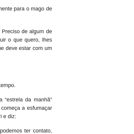
amente para o mago de
. Preciso de algum de
ir o que quero, lhes
que deve estar com um
 tempo.
a “estrela da manhã”
s começa a esfumaçar
 e diz:
 podemos ter contato,