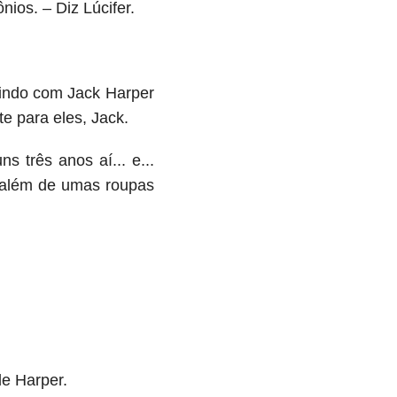
ios. – Diz Lúcifer.
aindo com Jack Harper
e para eles, Jack.
s três anos aí... e...
 além de umas roupas
de Harper.