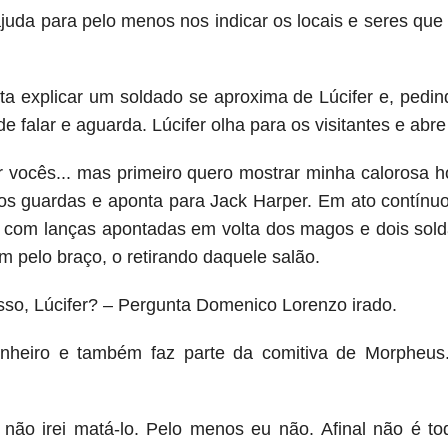
juda para pelo menos nos indicar os locais e seres qu
a explicar um soldado se aproxima de Lúcifer e, pedind
e falar e aguarda. Lúcifer olha para os visitantes e abre
r vocês... mas primeiro quero mostrar minha calorosa ho
 os guardas e aponta para Jack Harper. Em ato contínu
o com lanças apontadas em volta dos magos e dois sol
 pelo braço, o retirando daquele salão.
isso, Lúcifer? – Pergunta Domenico Lorenzo irado.
nheiro e também faz parte da comitiva de Morpheus
não irei matá-lo. Pelo menos eu não. Afinal não é t