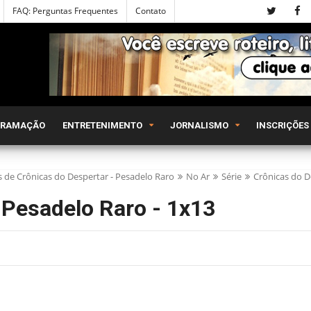
FAQ: Perguntas Frequentes
Contato
GRAMAÇÃO
ENTRETENIMENTO
JORNALISMO
INSCRIÇÕES
s de Crônicas do Despertar - Pesadelo Raro
No Ar
Série
Crônicas do D
 Pesadelo Raro - 1x13