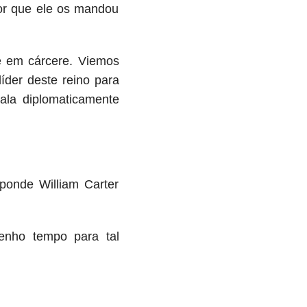
or que ele os mandou
e em cárcere. Viemos
íder deste reino para
Fala diplomaticamente
onde William Carter
enho tempo para tal