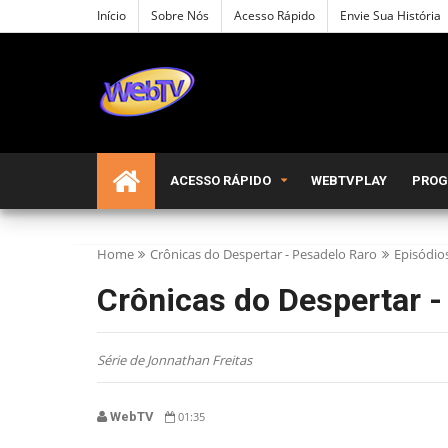
Início
Sobre Nós
Acesso Rápido
Envie Sua História
ACESSO RÁPIDO
WEBTVPLAY
PRO
Home
Crônicas do Despertar - Pesadelo Raro
Episódio
Crônicas do Despertar -
Série de Jonnathan Freitas
WebTV
01:35