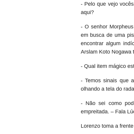
- Pelo que vejo você
aqui?
- O senhor Morpheus 
em busca de uma pista
encontrar algum indí
Arslam Koto Nogawa t
- Qual item mágico est
- Temos sinais que 
olhando a tela do rad
- Não sei como pode
empreitada. – Fala Lúc
Lorenzo toma a frente