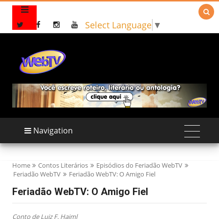

Select Language
▼
Navigation
Home
Contos Literários
Episódios do Feriadão WebTV
Feriadão WebTV
Feriadão WebTV: O Amigo Fiel
Feriadão WebTV: O Amigo Fiel
Conto de Luiz F. Haiml