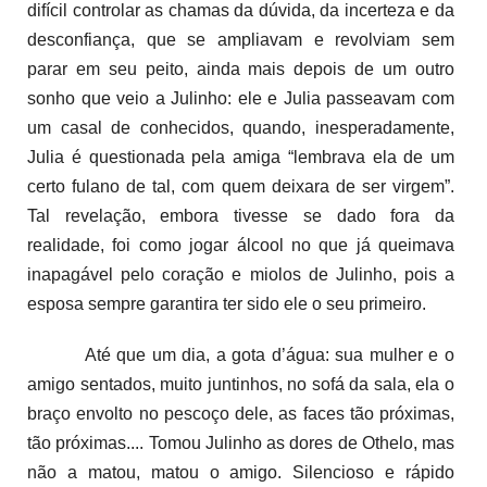
difícil controlar as chamas da dúvida, da incerteza e da
desconfiança, que se ampliavam e revolviam sem
parar em seu peito, ainda mais depois de um outro
sonho que veio a Julinho: ele e Julia passeavam com
um casal de conhecidos, quando, inesperadamente,
Julia é questionada pela amiga “lembrava ela de um
certo fulano de tal, com quem deixara de ser virgem”.
Tal revelação, embora tivesse se dado fora da
realidade, foi como jogar álcool no que já queimava
inapagável pelo coração e miolos de Julinho, pois a
esposa sempre garantira ter sido ele o seu primeiro.
Até que um dia, a gota d’água: sua mulher e o
amigo sentados, muito juntinhos, no sofá da sala, ela o
braço envolto no pescoço dele, as faces tão próximas,
tão próximas...
. T
omou Julinho as dores de Othelo, mas
não a matou, matou o amigo. Silencioso e rápido