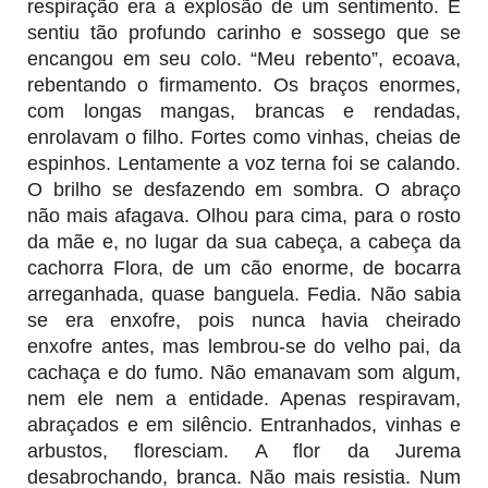
respiração era a explosão de um sentimento. E
sentiu tão profundo carinho e sossego que se
encangou em seu colo. “Meu rebento”, ecoava,
rebentando o firmamento. Os braços enormes,
com longas mangas, brancas e rendadas,
enrolavam o filho. Fortes como vinhas
, cheias de
espinhos. Lentamente a voz terna foi se calando.
O brilho se desfazendo em sombra. O abraço
não mais afagava. Olhou para cima, para o rosto
da mãe e, no lugar da sua cabeça, a cabeça da
cachorra Flora, de um cão enorme, de bocarra
arreganhada, quase banguela. Fedia. Não sabia
se era enxofre, pois nunca havia cheirado
enxofre antes, mas lembrou-se do velho pai, da
cachaça e do fumo. Não emanavam som algum,
nem ele nem a entidade. Apenas respiravam,
abraçados e em silêncio. Entranhados, vinhas e
arbustos, floresciam. A flor da Jurema
desabrochando, branca. Não mais resistia. Num