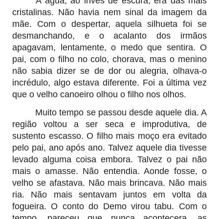
A água, ao invés de escura, era das mais
cristalinas. Não havia nem sinal da imagem da
mãe. Com o despertar, aquela silhueta foi se
desmanchando, e o acalanto dos irmãos
apagavam, lentamente, o medo que sentira. O
pai, com o filho no colo, chorava, mas o menino
não sabia dizer se de dor ou alegria
, olhava-o
incrédulo, algo estava diferente. Foi a última vez
que o velho canoeiro olhou o filho nos olhos.
Muito tempo se passou desde aquele dia. A
região voltou a ser seca e improdutiva, de
sustento escasso. O filho mais moço era evitado
pelo pai, ano após ano. Talvez aquele dia tivesse
levado alguma coisa embora. Talvez o pai não
mais o amasse. Não entendia. Aonde fosse, o
velho se afastava. Não mais brincava. Não mais
ria. Não mais sentavam juntos em volta da
fogueira. O conto do Demo virou tabu. Com o
tempo, pareceu que nunca acontecera
, as