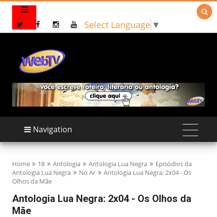

Select Language
▼
Navigation
Home
18
Antologia
Antologia Lua Negra
Episódios da
Antologia Lua Negra
No Ar
Antologia Lua Negra: 2x04 - Os
Olhos da Mãe
Antologia Lua Negra: 2x04 - Os Olhos da
Mãe