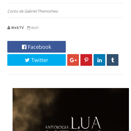
Conto de Gabriel Themotheo
WebTV
00:01
Facebook
Twitter