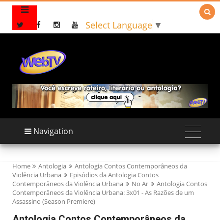

Select Language
▼
Navigation
Home
Antologia
Antologia Contos Contemporâneos da
Violência Urbana
Episódios da Antologia Contos
Contemporâneos da Violência Urbana
No Ar
Antologia Contos
Contemporâneos da Violência Urbana: 3x01 - As Razões de um
Assassino (Season Premiere)
Antologia Contos Contemporâneos da