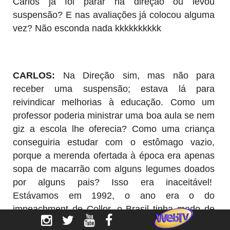
Carlos já foi parar na direção ou levou
suspensão? E nas avaliações já colocou alguma
vez? Não esconda nada kkkkkkkkkk
CARLOS:
Na Direção sim, mas não para
receber uma suspensão; estava lá para
reivindicar melhorias à educação. Como um
professor poderia ministrar uma boa aula se nem
giz a escola lhe oferecia? Como uma criança
conseguiria estudar com o estômago vazio,
porque a merenda ofertada à época era apenas
sopa de macarrão com alguns legumes doados
por alguns pais? Isso era inaceitável!
Estávamos em 1992, o ano era o do
impeachment de Collor, o Brasil tinha medo de
regredir à ditadura e os caras-pintadas, jovens