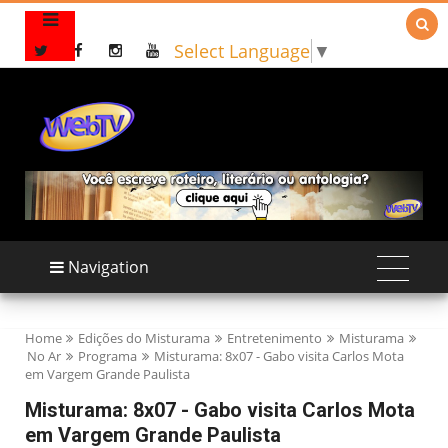

Select Language
▼
Navigation
Home
Edições do Misturama
Entretenimento
Misturama
No Ar
Programa
Misturama: 8x07 - Gabo visita Carlos Mota
em Vargem Grande Paulista
Misturama: 8x07 - Gabo visita Carlos Mota
em Vargem Grande Paulista