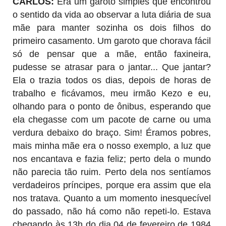
CARLOS:
Era um garoto simples que encontrou
o sentido da vida ao observar a luta diária de sua
mãe para manter sozinha os dois filhos do
primeiro casamento. Um garoto que chorava fácil
só de pensar que a mãe, então faxineira,
pudesse se atrasar para o jantar... Que jantar?
Ela o trazia todos os dias, depois de horas de
trabalho e ficávamos, meu irmão Kezo e eu,
olhando para o ponto de ônibus, esperando que
ela chegasse com um pacote de carne ou uma
verdura debaixo do braço. Sim! Éramos pobres,
mais minha mãe era o nosso exemplo, a luz que
nos encantava e fazia feliz; perto dela o mundo
não parecia tão ruim. Perto dela nos sentíamos
verdadeiros príncipes, porque era assim que ela
nos tratava. Quanto a um momento inesquecível
do passado, não há como não repeti-lo. Estava
chegando às 13h do dia 04 de fevereiro de 1984