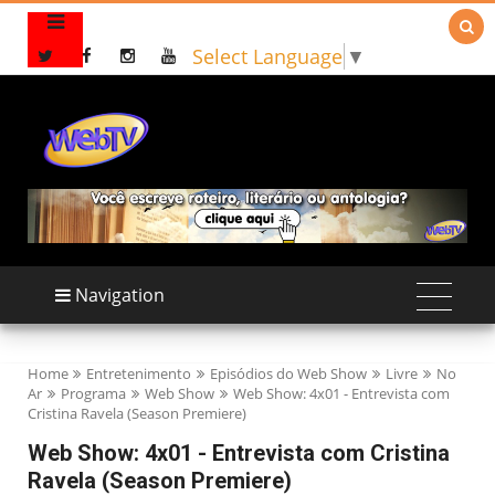

Select Language
▼
Navigation
Home
Entretenimento
Episódios do Web Show
Livre
No
Ar
Programa
Web Show
Web Show: 4x01 - Entrevista com
Cristina Ravela (Season Premiere)
Web Show: 4x01 - Entrevista com Cristina
Ravela (Season Premiere)