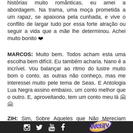
histórias muito românticas, eu amei a
abordagem. Na trama, uma moça prometida a
um rapaz, se apaixona pela cunhada, e vive o
conflito de largar tudo por essa forte atração ou
seguir a vida que a mãe lhe determinou. Achei
muito bonito ❤️
MARCOS:
Muito bem. Todos acham esta uma
escolha bem difícil. Eu também acharia. Nano é a
incrível. Vou balançar ao ritmo do lustre muito
bom o conto, as outras não conheço, mas me
interessei muito pele tema de Seas. E Antologia
Lua Negra assino embaixo, um conto melhor que
o outro. E, aproveitando, tem um conto meu lá 🤗
🤗
ZIH
:
Sim, Sobre Aqueles que Não Mereciam
Morrer, conto maravilhoso, cuja história é o
desejo de muita gente. Para quem não quiser