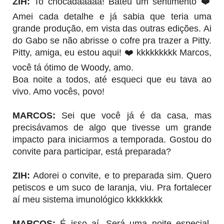
ZIH:
To chocadaaaaa! Bateu um sentimento
❤
Amei cada detalhe e já sabia que teria uma
grande produção, em vista das outras edições. Ai
do Gabo se não abrisse o cofre pra trazer a Pitty.
Pitty, amiga, eu estou aqui!
❤
️ kkkkkkkkk Marcos,
você tá ótimo de Woody, amo.
Boa noite a todos, até esqueci que eu tava ao
vivo. Amo vocês, povo!
MARCOS:
Sei que você já é da casa, mas
precisávamos de algo que tivesse um grande
impacto para iniciarmos a temporada. Gostou do
convite para participar, está preparada?
ZIH:
Adorei o convite, e to preparada sim. Quero
petiscos e um suco de laranja, viu. Pra fortalecer
aí meu sistema imunológico kkkkkkkk
MARCOS:
É isso aí. Será uma noite especial,