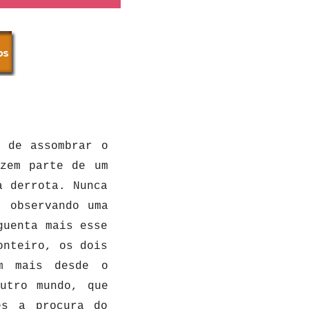
s de assombrar o
azem parte de um
a derrota. Nunca
, observando uma
guenta mais esse
onteiro, os dois
m mais desde o
utro mundo, que
es a procura do