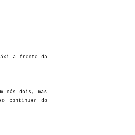
táxi a frente da
em nós dois, mas
so continuar do