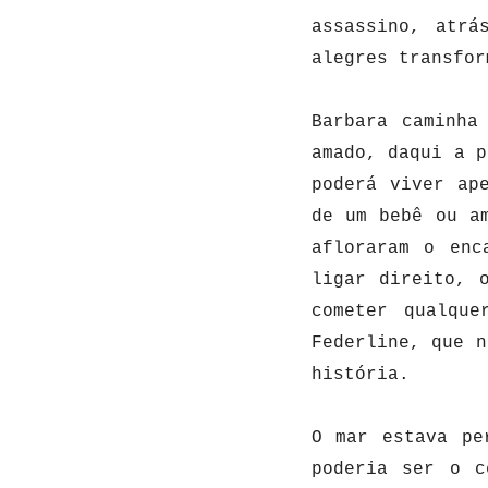
assassino, atrá
alegres transfor
Barbara caminha
amado, daqui a p
poderá viver ap
de um bebê ou a
afloraram o enc
ligar direito, 
cometer qualqu
Federline, que n
história.
O mar estava pe
poderia ser o c