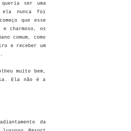
 queria ser uma
 ela nunca foi
começo que esse
o e charmoso, os
mano comum, como
iro e receber um
a.
olheu muito bem,
ia. Ela não é a
adiantamento da
 luxuoso Resort