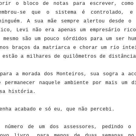
brir o bloco de notas para escrever, como
embrou-se que o sistema é controlado, e
ninguém. A sua mãe sempre alertou desde o 
xico, Levi não era apenas um empresário ric
o mesmo são um pouco sórdidos para um ser hu
nos braços da matriarca e chorar um rio inte
s estão a milhares de quilômetros de distânci
 para a morada dos Monteiros, sua sogra a ac
e permanecer naquele ambiente por mais um d
ssa história.
enha acabado e só eu, que não percebi.
o número de um dos assessores, pedindo o 
novo livro, para menos de duas semanas no