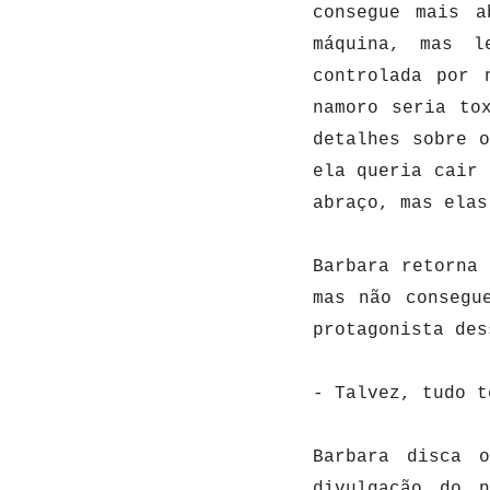
consegue mais a
máquina, mas l
controlada por 
namoro seria to
detalhes sobre 
ela queria cair 
abraço, mas ela
Barbara retorna
mas não consegu
protagonista de
-
Talvez, tudo t
Barbara disca 
divulgação do 