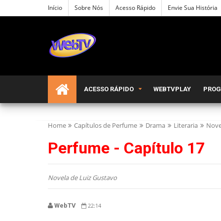
Início
Sobre Nós
Acesso Rápido
Envie Sua História
ACESSO RÁPIDO
WEBTVPLAY
PRO
Home
Capítulos de Perfume
Drama
Literaria
Nove
Perfume - Capítulo 17
Novela de Luiz Gustavo
WebTV
22:14