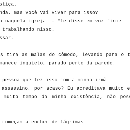
ustiça.
inda, mas você vai viver para isso?
eu naquela igreja. – Ele disse em voz firme.
á trabalhando nisso.
assar.
os tira as malas do cômodo, levando para o 
manece inquieto, parado perto da parede.
a pessoa que fez isso com a minha irmã.
 assassino, por acaso? Eu acreditava muito 
 muito tempo da minha existência, não pos
 começam a encher de lágrimas.