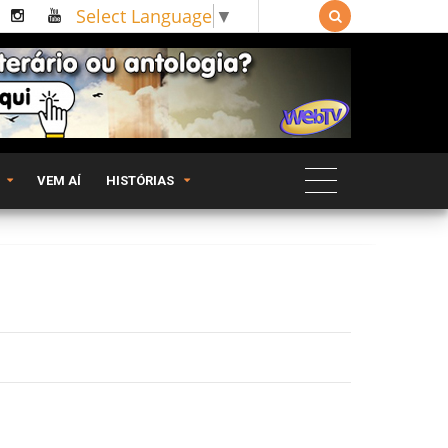
Select Language
▼

VEM AÍ
HISTÓRIAS