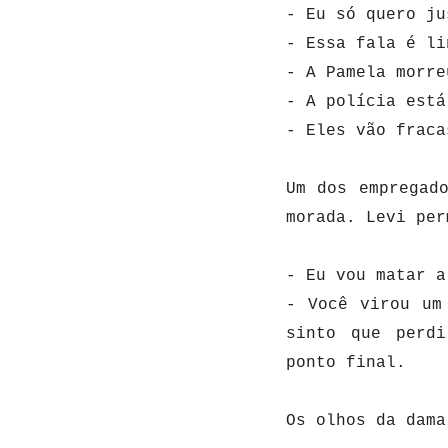
- Eu só quero j
- Essa fala é l
- A Pamela morr
- A polícia est
- Eles vão frac
Um dos empregad
morada. Levi per
- Eu vou matar 
- Você virou um
sinto que perdi
ponto final.
Os olhos da dama