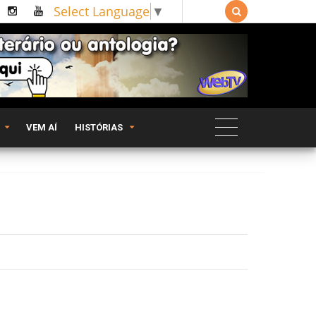
Select Language
▼

VEM AÍ
HISTÓRIAS