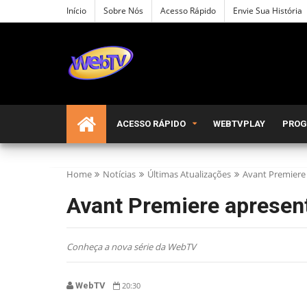
Início
Sobre Nós
Acesso Rápido
Envie Sua História
ACESSO RÁPIDO
WEBTVPLAY
PRO
Home
Notícias
Últimas Atualizações
Avant Premiere
Avant Premiere apresen
Conheça a nova série da WebTV
WebTV
20:30