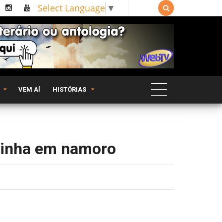
Select Language
▼

VEM AÍ
HISTÓRIAS
ulinha em namoro