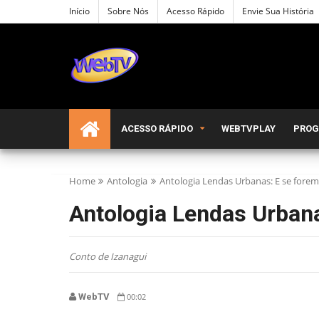
Início
Sobre Nós
Acesso Rápido
Envie Sua História
ACESSO RÁPIDO
WEBTVPLAY
PRO
Home
Antologia
Antologia Lendas Urbanas: E se forem
Antologia Lendas Urbana
Conto de Izanagui
WebTV
00:02