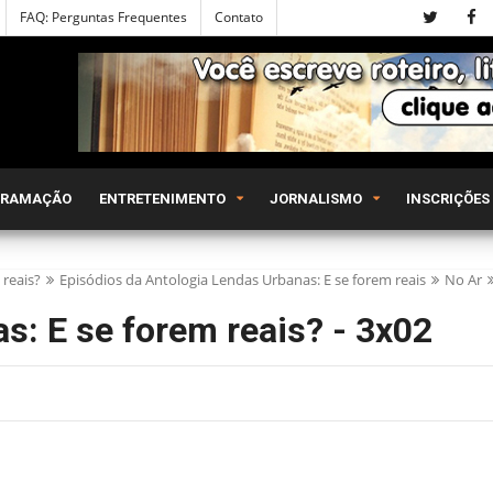
FAQ: Perguntas Frequentes
Contato
GRAMAÇÃO
ENTRETENIMENTO
JORNALISMO
INSCRIÇÕES
 reais?
Episódios da Antologia Lendas Urbanas: E se forem reais
No Ar
s: E se forem reais? - 3x02