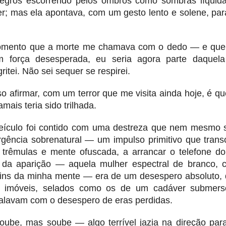
egros escorrendo pelos ombros como sombras líquida
er; mas ela apontava, com um gesto lento e solene, par
omento que a morte me chamava com o dedo — e que,
m força desesperada, eu seria agora parte daquel
ritei. Não sei sequer se respirei.
 afirmar, com um terror que me visita ainda hoje, é qu
mais teria sido trilhada.
ículo foi contido com uma destreza que nem mesmo se
gência sobrenatural — um impulso primitivo que trans
rêmulas e mente ofuscada, a arrancar o telefone do
 da aparição — aquela mulher espectral de branco, c
ins da minha mente — era de um desespero absoluto,
m imóveis, selados como os de um cadáver submers
falavam com o desespero de eras perdidas.
ube, mas soube — algo terrível jazia na direção par