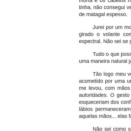
morta e os cabelos n
tinha, não consegui v
de matagal espesso.
Jurei por um m
girado o volante co
espectral. Não sei se g
Tudo o que posso
uma maneira natural ja
Tão logo meu ve
acometido por uma ur
me levou, com mãos t
autoridades. O gesto
esqueceriam dos conf
lábios permanecera
aquelas mãos... elas 
Não sei como so