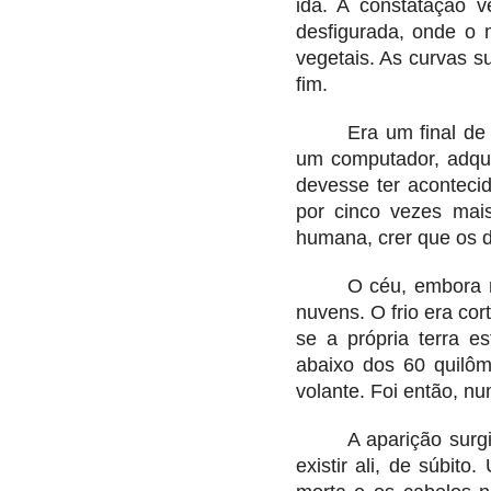
ida. A constatação v
desfigurada, onde o 
vegetais. As curvas 
fim.
Era um final de
um computador, adquir
devesse ter acontecido
por cinco vezes mais
humana, crer que os 
O céu, embora 
nuvens. O frio era cor
se a própria terra e
abaixo dos 60 quilôm
volante. Foi então, nu
A aparição sur
existir ali, de súbit