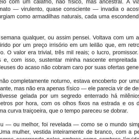
eio com um calafrio, não físico, mas ancestral. A vi
mato — virulento, quase consciente — invadia o aco
surgiam como armadilhas naturais, cada uma escondend
 semana qualquer, ou assim pensei. Voltava com um a
ido por um preço irrisório em um leilão que, em retro
. O valor era trivial, três mil reais; o lucro, promissor
 e, com isso, sustentar minha nascente empreitada c
deuses do acaso não cobram caro por suas ofertas gene
não completamente noturno, estava encoberto por u
tante, mas não era apenas físico — ele parecia vir de d
stivesse gelada por um segredo enterrado há milênios
etros por hora, com os olhos fixos na estrada e os 
ma curva traiçoeira, que o tempo pareceu se dobrar.
giu — ou melhor, foi revelada — como se o mundo sim
o. Uma mulher, vestida inteiramente de branco, com a p