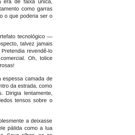
a era de faixa única,
stamento como garras
o o que poderia ser o
rtefato tecnológico —
specto, talvez jamais
. Pretendia revendê-lo
omercial. Oh, tolice
rosas!
ma espessa camada de
entro da estrada, como
. Dirigia lentamente,
dedos tensos sobre o
plesmente a deixasse
ele pálida como a lua