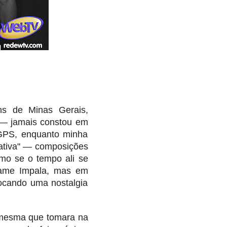
ns de Minas Gerais,
 — jamais constou em
 GPS, enquanto minha
nativa" — composições
omo se o tempo ali se
Tame Impala, mas em
vocando uma nostalgia
a mesma que tomara na