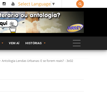
Select Language
▼

VEM AÍ
HISTÓRIAS
Antologia Lendas Urbanas: E se forem reais? - 3x02