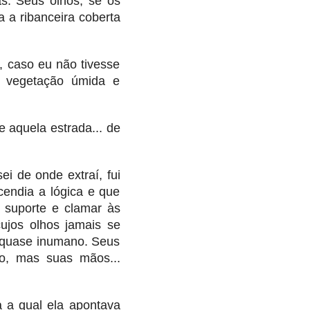
s. Seus olhos, se os
a a ribanceira coberta
 caso eu não tivesse
a vegetação úmida e
e aquela estrada... de
i de onde extraí, fui
cendia a lógica e que
 suporte e clamar às
ujos olhos jamais se
 quase inumano. Seus
o, mas suas mãos...
a a qual ela apontava