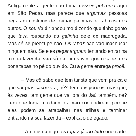
Antigamente a gente não tinha desses
pobrema
aqui
em São Pedro, mas parece que
argumas
pessoas
pegaram costume de roubar galinhas e cabritos dos
outros. O
seu
Valdir andou me dizendo que tinha gente
que
tava
roubando as
galinha
dele de madrugada.
Mas
cê
se preocupe não. Os
rapaz
não vão machucar
ninguém não. Se eles
pegar arguém
tentando entrar na
minha fazenda, vão só dar um susto, quem sabe, uns
bons tapas no pé do ouvido. Ou a gente entrega
procê
.
– Mas
cê
sabe que tem turista que vem pra cá e
que vai pras
cachoeira
, né? Tem uns poucos, mas que,
às vezes, tem gente que vai pra do Jaú também, né?
Tem que tomar cuidado pra não confundirem, porque
eles podem se atrapalhar nas trilhas e terminar
entrando na sua fazenda – explica o delegado.
– Ah, meu amigo, os
rapaz
já
tão tudo
orientado.