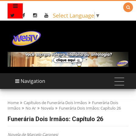

Select Language
▼
Navigation
Home
Capítulos de Funerária Dois Irmãos
Funerária Dois
Irmãos
No Ar
Novela
Funerária Dois Irmãos: Capítulo 26
Funerária Dois Irmãos: Capítulo 26
Novela de Marcelo Caronesi