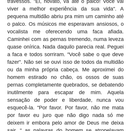
travessos. "Ei, novato, vá até o palco! Você vai
viver a melhor experiência da sua vida". A
pequena multidão abriu pra mim um caminho até
o palco. Os músicos me esperavam ansiosos, o
vocalista me oferecendo uma faca afiada.
Caminhei com as pernas tremendo, numa leveza
quase onírica. Nada daquilo parecia real. Peguei
a faca e todos sorriram. "Você sabe o que deve
fazer". Não sei se ouvi isso de todos da multidão
ou da minha própria cabeça. Me aproximei do
homem estirado no chão, os ossos de suas
pernas completamente quebrados, se debatendo
inutilmente para escapar de mim. Aquela
sensação de poder e liberdade, nunca vou
esquecê-la. "Por favor. Por favor, não me mata
por favor eu juro que não digo nada só me
deixem ir embora pelo amor de Deus me deixa
sair..." as palavras do homem se atropelavam