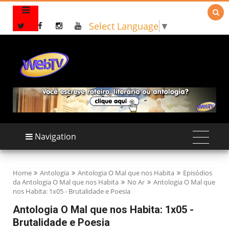

Select Language
▼
Navigation
Home
Antologia
Antologia O Mal que nos Habita
Episódios
da Antologia O Mal que nos Habita
No Ar
Antologia O Mal que
nos Habita: 1x05 - Brutalidade e Poesia
Antologia O Mal que nos Habita: 1x05 -
Brutalidade e Poesia