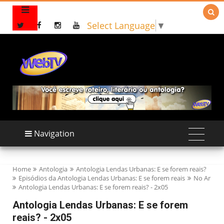

Select Language
▼
Navigation
Home
Antologia
Antologia Lendas Urbanas: E se forem reais?
Episódios da Antologia Lendas Urbanas: E se forem reais
No Ar
Antologia Lendas Urbanas: E se forem reais? - 2x05
Antologia Lendas Urbanas: E se forem
reais? - 2x05