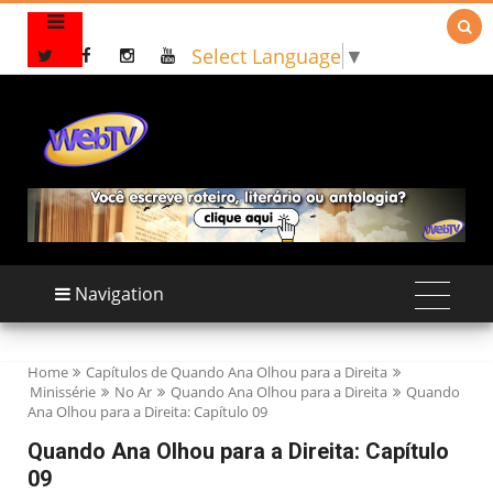

Select Language
▼
Navigation
Home
Capítulos de Quando Ana Olhou para a Direita
Minissérie
No Ar
Quando Ana Olhou para a Direita
Quando
Ana Olhou para a Direita: Capítulo 09
Quando Ana Olhou para a Direita: Capítulo
09